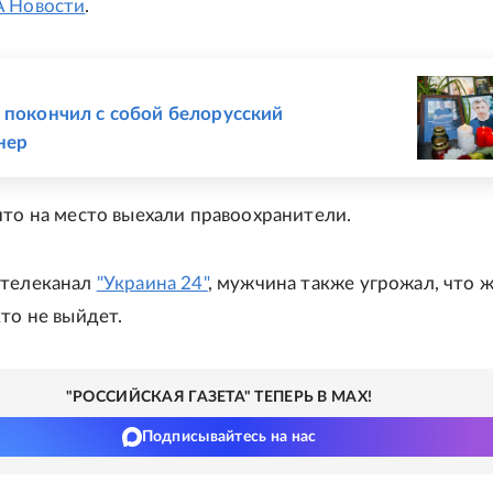
 Новости
.
Е
 покончил с собой белорусский
нер
что на место выехали правоохранители.
 телеканал
"Украина 24"
, мужчина также угрожал, что 
кто не выйдет.
"РОССИЙСКАЯ ГАЗЕТА" ТЕПЕРЬ В MAX!
Подписывайтесь на нас