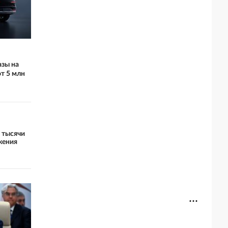
азы на
т 5 млн
5 тысячи
жения