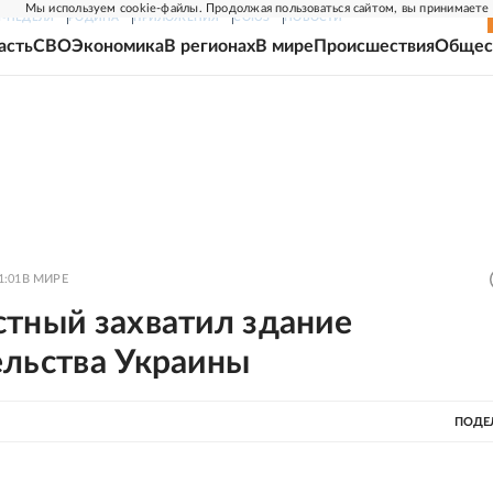
Мы используем cookie-файлы. Продолжая пользоваться сайтом, вы принимаете
Г-НЕДЕЛЯ
РОДИНА
ПРИЛОЖЕНИЯ
СОЮЗ
НОВОСТИ
асть
СВО
Экономика
В регионах
В мире
Происшествия
Общес
1:01
В МИРЕ
стный захватил здание
ельства Украины
ПОДЕ