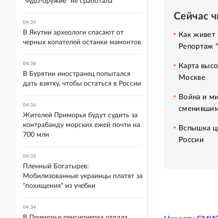
"чудо-оружие" не сработала
Сейчас 
04:39
В Якутии археологи спасают от
Как живет 
черных копателей останки мамонтов
Репортаж 
04:38
Карта высо
В Бурятии иностранец попытался
Москве
дать взятку, чтобы остаться в России
Война и ми
04:36
сменившим
Жителей Приморья будут судить за
контрабанду морских ежей почти на
Вспышка ци
700 млн
России
04:35
Пленный Богатырев:
Мобилизованные украинцы платят за
"похищения" из учебки
04:34
В Приморье пенсионерка отдала