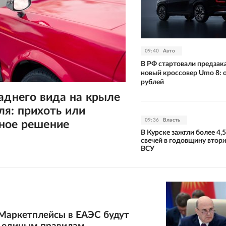
09:40
Авто
В РФ стартовали предзак
новый кроссовер Umo 8: о
рублей
аднего вида на крыле
я: прихоть или
09:36
Власть
ное решение
В Курске зажгли более 4,
свечей в годовщину втор
ВСУ
Маркетплейсы в ЕАЭС будут