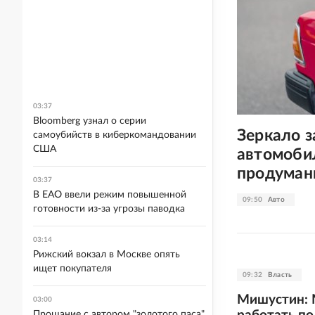
03:37
Bloomberg узнал о серии
Зеркало з
самоубийств в киберкомандовании
США
автомобил
продуман
03:37
В ЕАО ввели режим повышенной
09:50
Авто
готовности из-за угрозы паводка
03:14
Рижский вокзал в Москве опять
ищет покупателя
09:32
Власть
Мишустин: 
03:00
Прощание с автором "золотого паса"