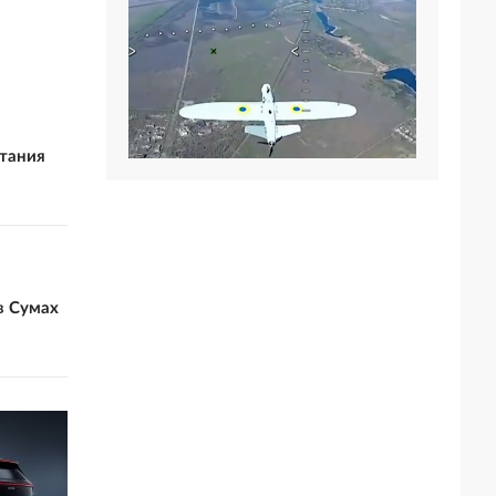
ытания
в Сумах