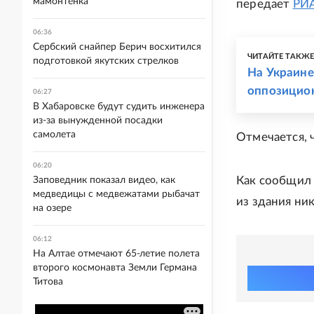
мамонтенка
передает
РИА
06:36
Сербский снайпер Берич восхитился
ЧИТАЙТЕ ТАКЖ
подготовкой якутских стрелков
На Украине
оппозицио
06:27
В Хабаровске будут судить инженера
из-за вынужденной посадки
самолета
Отмечается, 
06:20
Как сообщил
Заповедник показал видео, как
медведицы с медвежатами рыбачат
из здания ни
на озере
06:12
На Алтае отмечают 65-летие полета
второго космонавта Земли Германа
Титова