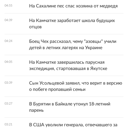
На Сахалине пес спас хозяина от медведя
04:55
На Камчатке заработает школа будущих
04:39
отцов
Боец Чех рассказал, чему "азовцы" учили
04:24
детей в летних лагерях на Украине
На Камчатке завершилась парусная
04:05
экспедиция, стартовавшая в Якутске
Сын Усольцевой заявил, что верит в версию
03:39
о побеге пропавшей семьи
В Бурятии в Байкале утонул 18-летний
03:27
парень
В США уволили генерала, отвечавшего за
03:21