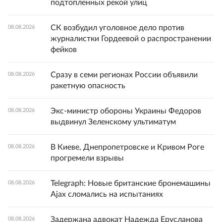
подтопленных рекой улиц
СК возбудил уголовное дело против
08.08.2026
журналистки Гордеевой о распространении
фейков
Сразу в семи регионах России объявили
08.08.2026
ракетную опасность
Экс-министр обороны Украины Федоров
08.08.2026
выдвинул Зеленскому ультиматум
В Киеве, Днепропетровске и Кривом Роге
08.08.2026
прогремели взрывы
Telegraph: Новые британские бронемашины
08.08.2026
Ajax сломались на испытаниях
Задержана адвокат Надежда Ерусланова
08.08.2026