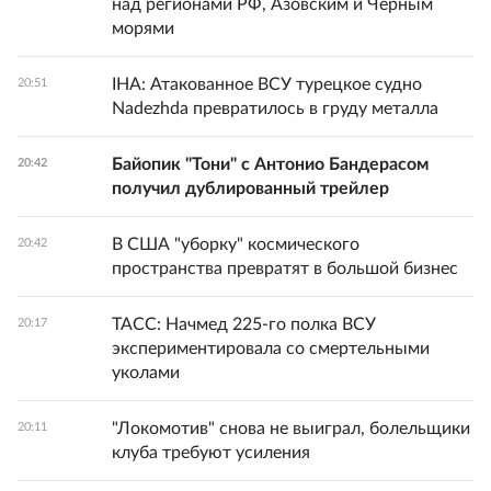
над регионами РФ, Азовским и Черным
морями
IHA: Атакованное ВСУ турецкое судно
20:51
Nadezhda превратилось в груду металла
Байопик "Тони" с Антонио Бандерасом
20:42
получил дублированный трейлер
В США "уборку" космического
20:42
пространства превратят в большой бизнес
ТАСС: Начмед 225-го полка ВСУ
20:17
экспериментировала со смертельными
уколами
"Локомотив" снова не выиграл, болельщики
20:11
клуба требуют усиления