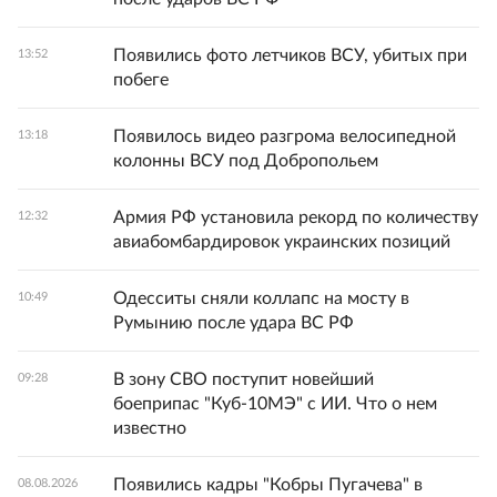
Появились фото летчиков ВСУ, убитых при
13:52
побеге
Появилось видео разгрома велосипедной
13:18
колонны ВСУ под Добропольем
Армия РФ установила рекорд по количеству
12:32
авиабомбардировок украинских позиций
Одесситы сняли коллапс на мосту в
10:49
Румынию после удара ВС РФ
В зону СВО поступит новейший
09:28
боеприпас "Куб-10МЭ" с ИИ. Что о нем
известно
Появились кадры "Кобры Пугачева" в
08.08.2026