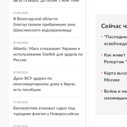
августа вырос до более 1 млн тонн
07.08.2026
В Вологодской области
благоустроили прибрежную зону
Сейчас 
Шекснинского водохранилища
"Последний
07.08.2026
освобожде
Atlantic: Маск отказывает Украине в
использовании Starlink для ударов по
Как живет 
России
Репортаж 
Карта высо
07.08.2026
Дрон ВСУ ударил по
Москве
многоквартирному дому в Керчи,
есть погибшие
Война и ми
сменившим
07.08.2026
Беспилотник атаковал судно под
турецким флагом у Новороссийска
07.08.2026