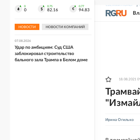
СВЕЖИЙ НОМЕР
Р
0
0.75
0.77
07.08.2026
0
82.16
94.83
Вл
На избитую на Украине за русскую
речь мать военного ВСУ составили
протокол
НОВОСТИ
НОВОСТИ КОМПАНИЙ
07.08.2026
Удар по амбициям: Суд США
заблокировал строительство
бального зала Трампа в Белом доме
18.08.2021 0
Трамва
"Измай
Ирина Огилько