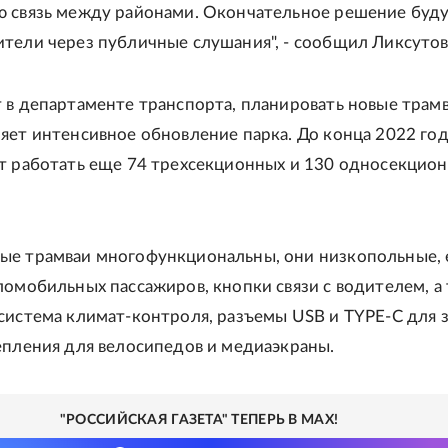
 связь между районами. Окончательное решение буд
тели через публичные слушания", - сообщил Ликсутов
 в департаменте транспорта, планировать новые трам
яет интенсивное обновление парка. До конца 2022 год
т работать еще 74 трехсекционных и 130 односекцио
е трамваи многофункциональны, они низкопольные, 
ломобильных пассажиров, кнопки связи с водителем, а
система климат-контроля, разъемы USB и TYPE-C для 
епления для велосипедов и медиаэкраны.
"РОССИЙСКАЯ ГАЗЕТА" ТЕПЕРЬ В MAX!