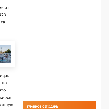
печит
 Об
рта
лицам
й по
что
жиров.
ванную
ГЛАВНОЕ СЕГОДНЯ: