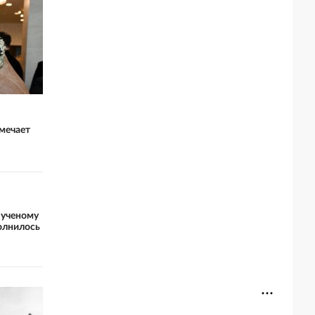
мечает
 ученому
олнилось