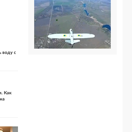
 воду с
. Как
на