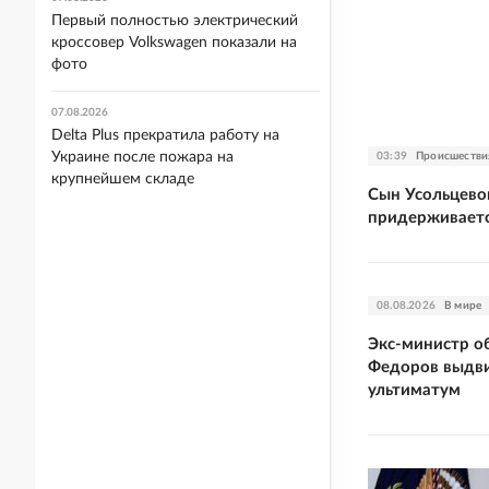
Первый полностью электрический
кроссовер Volkswagen показали на
фото
07.08.2026
Delta Plus прекратила работу на
Украине после пожара на
03:39
Происшестви
крупнейшем складе
Сын Усольцевой
придерживаетс
08.08.2026
В мире
Экс-министр о
Федоров выдви
ультиматум