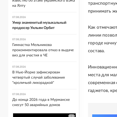
известно об атаке украинского БЭКа
транспортную
на Ялту
принимать жи
07.08.2026
Умер знаменитый музыкальный
Как отмечают
продюсер Уильям Орбит
линии позвол
07.08.2026
городе начну
Гимнастка Мельникова
прокомментировала отказ в выдаче
состава.
виз для участия в ЧЕ
Инновационны
07.08.2026
В Нью-Йорке зафиксирован
места для ма
четвертый случай заболевания
современная 
"кроличьей лихорадкой"
гаджетов, кр
07.08.2026
До конца 2026 года в Мурманске
снесут 50 аварийных домов