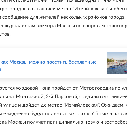
 сети столицы может появиться еще одна линия - она
рогородок со станцией метро "Измайловская" и обес
 сообщение для жителей нескольких районов города.
ал журналистам заммэра Москвы по вопросам транспо
утов.
Е
рках Москвы можно посетить бесплатные
и
руется хордовой - она пройдет от Метрогородка по у
шина, Монтажной, 3-й Парковой, соединится с линие
 улице и дойдет до метро "Измайловская". Ожидаем, 
м ежедневно будут пользоваться около 65 тысяч пасса
ока Москвы получат принципиально новую и востребо