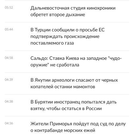
Дальневосточная студия кинохроники
05:52
обретет второе дыхание
В Турции сообщили о просьбе ЕС
05:44
подтверждать происхождение
поставляемого газа
Сальдо: Ставка Киева на западное "чудо-
04:58
оружие" не сработала
В Якутии археологи спасают от черных
04:39
копателей останки мамонтов
В Бурятии иностранец попытался дать
04:38
взятку, чтобы остаться в России
Жители Приморья пойдут под суд по делу
04:36
о контрабанде морских ежей