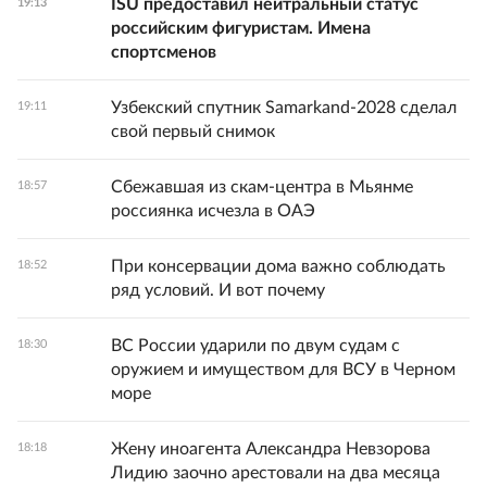
ISU предоставил нейтральный статус
19:13
российским фигуристам. Имена
спортсменов
Узбекский спутник Samarkand-2028 сделал
19:11
свой первый снимок
Сбежавшая из скам-центра в Мьянме
18:57
россиянка исчезла в ОАЭ
При консервации дома важно соблюдать
18:52
ряд условий. И вот почему
ВС России ударили по двум судам с
18:30
оружием и имуществом для ВСУ в Черном
море
Жену иноагента Александра Невзорова
18:18
Лидию заочно арестовали на два месяца