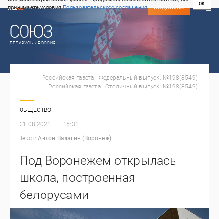
OK
принимаете условия
Пользовательского соглашения
СВЕЖИЙ НОМЕР
ПОДПИСКА
БЕЛАРУСЬ / РОССИЯ
Российская газета - Федеральный выпуск: №198(8549)
Российская газета - Столичный выпуск: №198(8549)
ОБЩЕСТВО
31.08.2021
15:31
Текст:
Антон Валагин (Воронеж)
Под Воронежем открылась
школа, построенная
белорусами