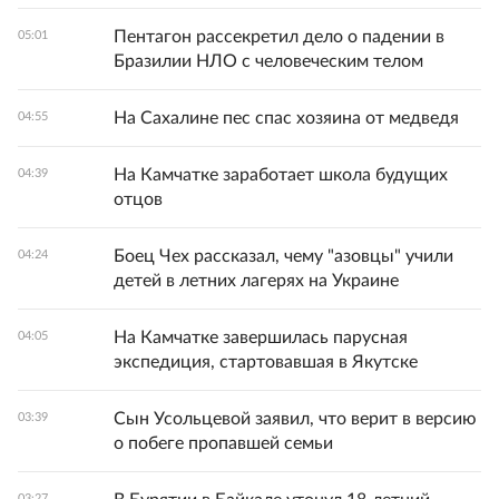
Пентагон рассекретил дело о падении в
05:01
Бразилии НЛО с человеческим телом
На Сахалине пес спас хозяина от медведя
04:55
На Камчатке заработает школа будущих
04:39
отцов
Боец Чех рассказал, чему "азовцы" учили
04:24
детей в летних лагерях на Украине
На Камчатке завершилась парусная
04:05
экспедиция, стартовавшая в Якутске
Сын Усольцевой заявил, что верит в версию
03:39
о побеге пропавшей семьи
03:27