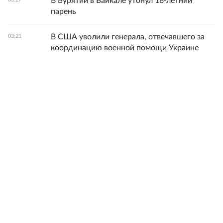
В Бурятии в Байкале утонул 18-летний
парень
В США уволили генерала, отвечавшего за
03:21
координацию военной помощи Украине