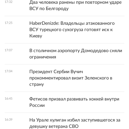
Два человека ранены при повторном ударе
17:32
ВСУ по Белгороду
HaberDenizde: Владельцы атакованного
17:25
ВСУ турецкого сухогруза готовят иск к
Киеву
В столичном аэропорту Домодедово сняли
17:07
ограничения
Президент Сербии Вучич
17:04
прокомментировал визит Зеленского в
страну
Фетисов призвал развивать хоккей внутри
16:45
России
На Урале хулиган избил заступившегося за
16:39
девушку ветерана СВО