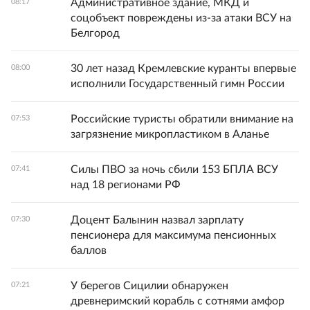
Административное здание, МКД и
08:17
соцобъект повреждены из-за атаки ВСУ на
Белгород
30 лет назад Кремлевские куранты впервые
08:00
исполнили Государственный гимн России
Российские туристы обратили внимание на
07:53
загрязнение микропластиком в Аланье
Силы ПВО за ночь сбили 153 БПЛА ВСУ
07:41
над 18 регионами РФ
Доцент Балынин назвал зарплату
07:30
пенсионера для максимума пенсионных
баллов
У берегов Сицилии обнаружен
07:21
древнеримский корабль с сотнями амфор