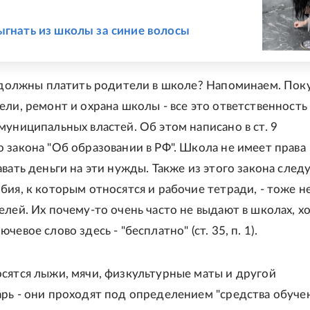
Е
ыгнать из школы за синие волосы
е должны платить родители в школе? Напоминаем. Пок
ели, ремонт и охрана школы - все это ответственность
муниципальных властей. Об этом написано в ст. 9
 закона "Об образовании в РФ". Школа не имеет права
вать деньги на эти нужды. Также из этого закона следу
бия, к которым относятся и рабочие тетради, - тоже н
елей. Их почему-то очень часто не выдают в школах, х
чевое слово здесь - "бесплатно" (ст. 35, п. 1).
сятся лыжи, мячи, физкультурные маты и другой
рь - они проходят под определением "средства обучен