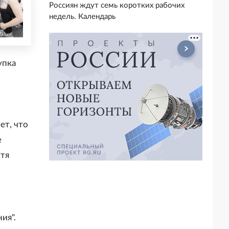
Россиян ждут семь коротких рабочих
недель. Календарь
упка
ет, что
е
отя
ия".