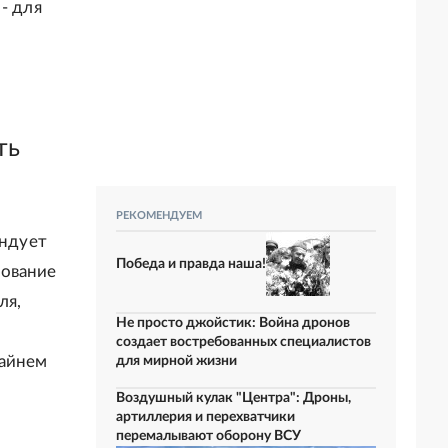
- для
ть
РЕКОМЕНДУЕМ
ендует
Победа и правда наша!
бование
ля,
Не просто джойстик: Война дронов
создает востребованных специалистов
райнем
для мирной жизни
Воздушный кулак "Центра": Дроны,
артиллерия и перехватчики
перемалывают оборону ВСУ