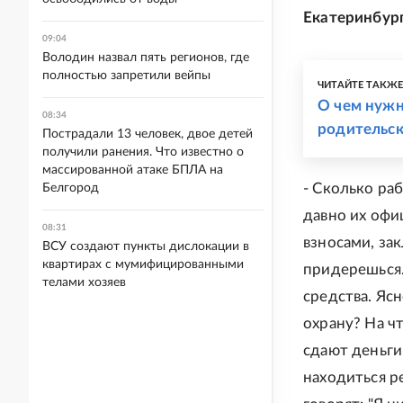
Екатеринбург
09:04
Володин назвал пять регионов, где
полностью запретили вейпы
ЧИТАЙТЕ ТАКЖ
О чем нужн
08:34
родительс
Пострадали 13 человек, двое детей
получили ранения. Что известно о
массированной атаке БПЛА на
- Сколько ра
Белгород
давно их оф
08:31
взносами, за
ВСУ создают пункты дислокации в
квартирах с мумифицированными
придерешься.
телами хозяев
средства. Яс
охрану? На ч
сдают деньги
находиться ре