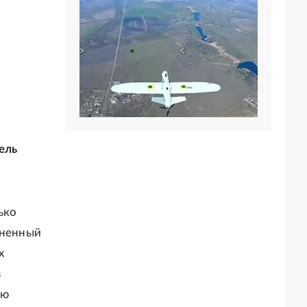
ель
ько
аненный
х
в
ую