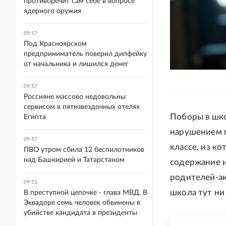
противоречит сам себе в вопросе
ядерного оружия
09:57
Под Красноярском
предприниматель поверил дипфейку
от начальника и лишился денег
09:57
Россияне массово недовольны
сервисом в пятизвездочных отелях
Поборы в шко
Египта
нарушением п
09:57
классе, из к
ПВО утром сбила 12 беспилотников
над Башкирией и Татарстаном
содержание и
родителей-ак
09:52
школа тут ни 
В преступной цепочке - глава МВД. В
Эквадоре семь человек обвинены в
убийстве кандидата в президенты