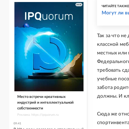
ЧИТАЙТЕ ТАКЖ
Могут ли в
Так за что н
классной меб
местных или 
Федерального
требовать сда
учебные посо
забота родит
должны. И клю
Место встречи креативных
индустрий и интеллектуальной
собственности
Сюда же отно
Реклама. https://ipquorum.ru
спортинвента
09:41