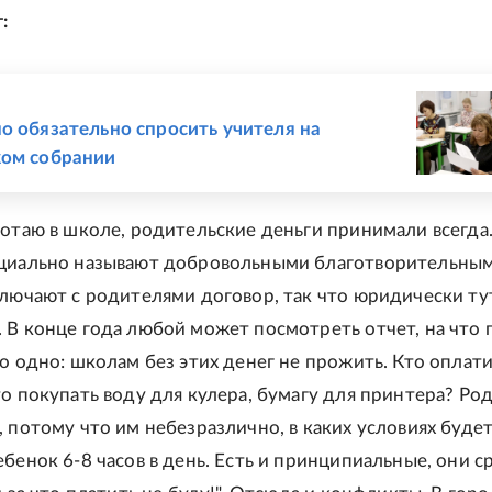
:
Е
о обязательно спросить учителя на
ком собрании
ботаю в школе, родительские деньги принимали всегда
ициально называют добровольными благотворительны
ключают с родителями договор, так что юридически ту
 В конце года любой может посмотреть отчет, на что
но одно: школам без этих денег не прожить. Кто оплат
то покупать воду для кулера, бумагу для принтера? Ро
, потому что им небезразлично, в каких условиях буде
бенок 6-8 часов в день. Есть и принципиальные, они с