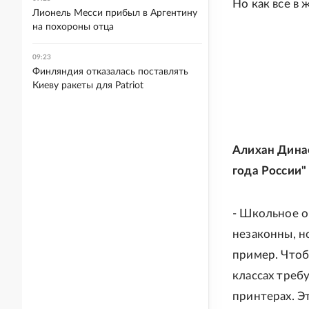
Но как все в 
Лионель Месси прибыл в Аргентину
на похороны отца
09:23
Финляндия отказалась поставлять
Киеву ракеты для Patriot
Алихан Динае
года России" 
- Школьное о
незаконны, н
пример. Чтоб
классах треб
принтерах. Э