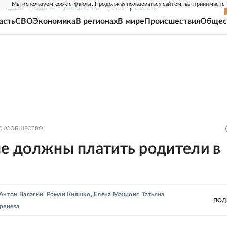
Мы используем cookie-файлы. Продолжая пользоваться сайтом, вы принимаете
Г-НЕДЕЛЯ
РОДИНА
ПРИЛОЖЕНИЯ
СОЮЗ
НОВОСТИ
асть
СВО
Экономика
В регионах
В мире
Происшествия
Общес
0:03
ОБЩЕСТВО
не должны платить родители в
Антон Валагин
,
Роман Кияшко
,
Елена Мационг
,
Татьяна
ПОД
ренева