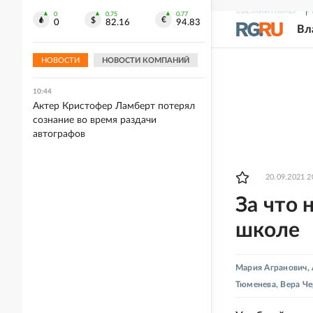
СВЕЖИЙ НОМЕР
Р
0
0.75
0.77
10:45
0
82.16
94.83
Вл
Три человека погибли, еще 25
пострадали при ночной атаке ВСУ на
Белгород
НОВОСТИ
НОВОСТИ КОМПАНИЙ
10:44
Актер Кристофер Ламберт потерял
сознание во время раздачи
автографов
20.09.2021 2
За что 
школе
Мария Агранович
,
Тюменева
,
Вера Че