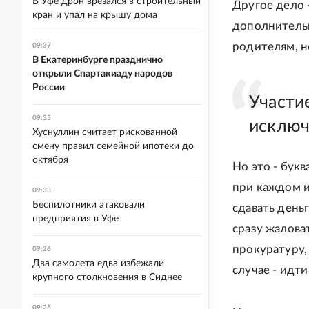
В Уфе дрон врезался в строительный
Другое дело 
кран и упал на крышу дома
дополнительн
родителям, н
09:37
В Екатеринбурге празднично
открыли Спартакиаду народов
России
Участи
09:35
исключ
Хуснуллин считает рискованной
смену правил семейной ипотеки до
октября
Но это - бук
при каждом и
09:33
Беспилотники атаковали
сдавать день
предприятия в Уфе
сразу жалова
прокуратуру,
09:26
Два самолета едва избежали
случае - идти 
крупного столкновения в Сиднее
09:25