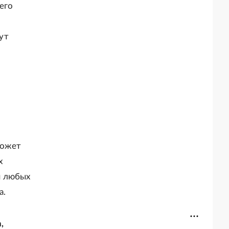
его
ут
может
х
я любых
а.
,