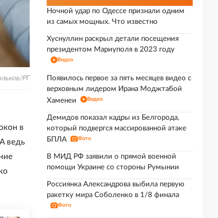
Ночной удар по Одессе признали одним
из самых мощных. Что известно
Хуснуллин раскрыл детали посещения
президентом Мариуполя в 2023 году
Видео
Появилось первое за пять месяцев видео с
ольков/РГ
верховным лидером Ирана Моджтабой
Видео
Хаменеи
Демидов показал кадры из Белгорода,
окон в
который подвергся массированной атаке
БПЛА
Фото
А ведь
ние
В МИД РФ заявили о прямой военной
помощи Украине со стороны Румынии
ко
Россиянка Александрова выбила первую
ракетку мира Соболенко в 1/8 финала
Фото