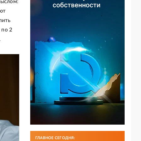
мыслом:
ают
пить
 по 2
.
ГЛАВНОЕ СЕГОДНЯ: