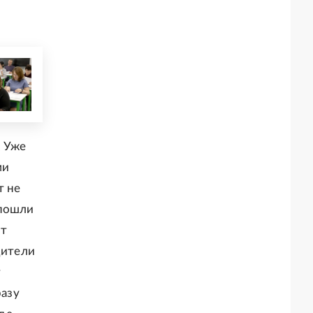
. Уже
ми
т не
 пошли
ит
дители
т
разу