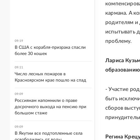
компенсирова
кармана. А ко
родителям и 
испытывать д
проблему.
09:19
В США с корабля-призрака спасли
более 30 кошек
Лариса Кузьм
09:11
образованию
Число лесных пожаров в
Красноярском крае пошло на спад
- Участие ро
09:09
быть исключ
Россиянам напомнили о праве
досрочного выхода на пенсию при
сборов высту
большом стаже
принудительн
09:09
В Якутии все подтопленные села
Регина Крецу
освободились от воды