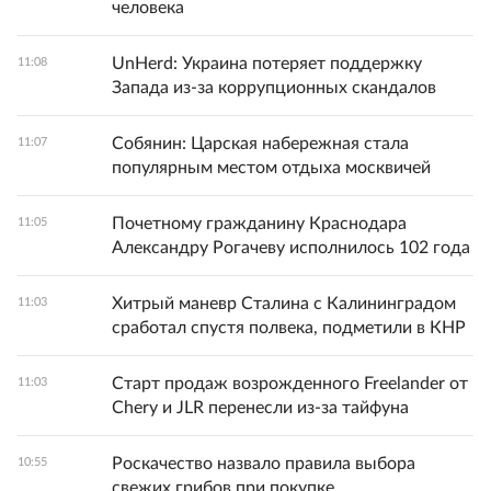
человека
UnHerd: Украина потеряет поддержку
11:08
Запада из-за коррупционных скандалов
Собянин: Царская набережная стала
11:07
популярным местом отдыха москвичей
Почетному гражданину Краснодара
11:05
Александру Рогачеву исполнилось 102 года
Хитрый маневр Сталина с Калининградом
11:03
сработал спустя полвека, подметили в КНР
Старт продаж возрожденного Freelander от
11:03
Chery и JLR перенесли из-за тайфуна
Роскачество назвало правила выбора
10:55
свежих грибов при покупке