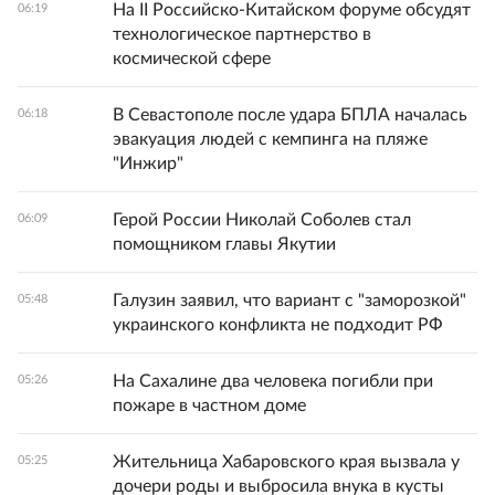
На II Российско-Китайском форуме обсудят
06:19
технологическое партнерство в
космической сфере
В Севастополе после удара БПЛА началась
06:18
эвакуация людей с кемпинга на пляже
"Инжир"
Герой России Николай Соболев стал
06:09
помощником главы Якутии
Галузин заявил, что вариант с "заморозкой"
05:48
украинского конфликта не подходит РФ
На Сахалине два человека погибли при
05:26
пожаре в частном доме
Жительница Хабаровского края вызвала у
05:25
дочери роды и выбросила внука в кусты