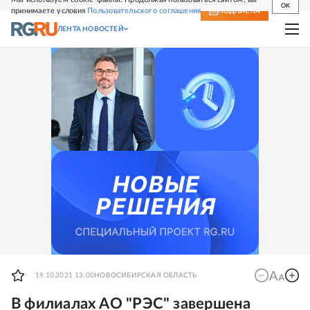
OK
принимаете условия
Пользовательского соглашения
СВЕЖИЙ НОМЕР
ПОДПИСКА
ЛЕНТА НОВОСТЕЙ
19.10.2021 13:00
НОВОСИБИРСКАЯ ОБЛАСТЬ
В филиалах АО "РЭС" завершена