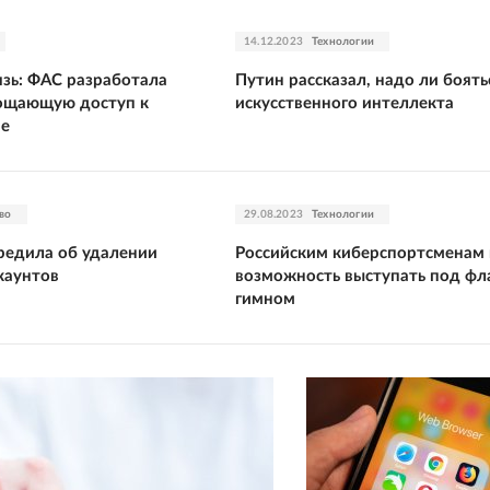
14.12.2023
Технологии
язь: ФАС разработала
Путин рассказал, надо ли боять
рощающую доступ к
искусственного интеллекта
ре
во
29.08.2023
Технологии
редила об удалении
Российским киберспортсменам 
каунтов
возможность выступать под фла
гимном