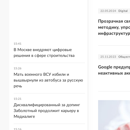
22.05.2024
Digital
Прозрачная св
методику, уп
инфраструкту
15:41
В Москве внедряют цифровые
решения в сфере строительства
25.11.2023
Общест
Google предуп
15:26
неактивных ак
Мать военного ВСУ избили и
вышвырнули из автобуса за русскую
речь
15:21
Дисквалифицированный за допинг
Заболотный продолжит карьеру в
Медиалиге
15:16