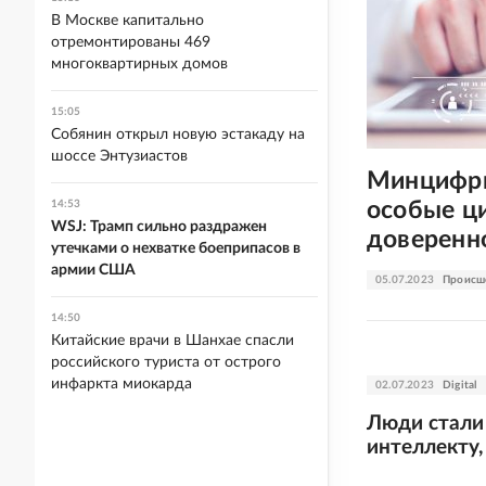
В Москве капитально
отремонтированы 469
многоквартирных домов
15:05
Собянин открыл новую эстакаду на
шоссе Энтузиастов
Минцифры
особые ц
14:53
WSJ: Трамп сильно раздражен
доверенн
утечками о нехватке боеприпасов в
армии США
05.07.2023
Происш
14:50
Китайские врачи в Шанхае спасли
российского туриста от острого
инфаркта миокарда
02.07.2023
Digital
Люди стали
интеллекту