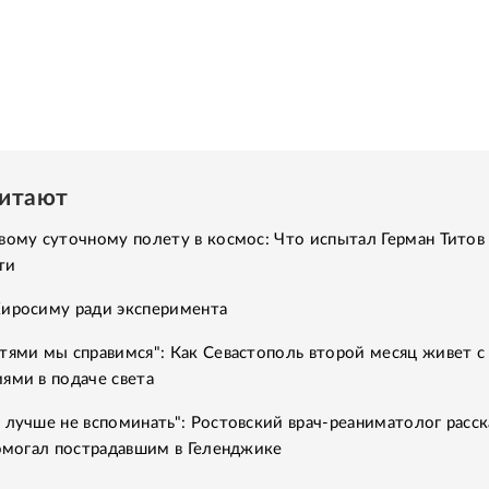
читают
вому суточному полету в космос: Что испытал Герман Титов 
ти
Хиросиму ради эксперимента
тями мы справимся": Как Севастополь второй месяц живет с
ями в подаче света
 лучше не вспоминать": Ростовский врач-реаниматолог расск
помогал пострадавшим в Геленджике