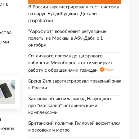
ет в
В России зарегистрировали тест-систему
на вирус Бундибуджио. Детали
разработки
"Аэрофлот" возобновит регулярные
ества
полеты из Москвы в Абу-Даби с 1
выми
октября
От личного приема до цифрового
кабинета: Минобороны оптимизирует
Видео
работу с обращениями граждан
Бренд Zara зарегистрировал товарный знак
в России
Захарова объяснила выпад Навроцкого
про "москалей" историческими
комплексами
я
Британский политик Гэллоуэй восхитился
нейки
московским метро
,