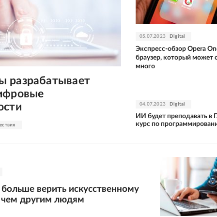
05.07.2023
Digital
Экспресс-обзор Opera On
браузер, который может
много
 разрабатывает
ифровые
ости
04.07.2023
Digital
ИИ будет преподавать в 
курс по программирован
ествия
 больше верить искусственному
, чем другим людям