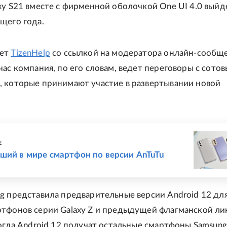
xy S21 вместе с фирменной оболочкой One UI 4.0 выйд
щего года.
шет
TizenHelp
со ссылкой на модератора онлайн-сообщ
час компания, по его словам, ведет переговоры с сото
, которые принимают участие в развертывании новой
Е
ший в мире смартфон по версии AnTuTu
g представила предварительные версии Android 12 дл
ртфонов серии Galaxy Z и предыдущей флагманской ли
Когда Android 12 получат остальные смартфоны Samsung