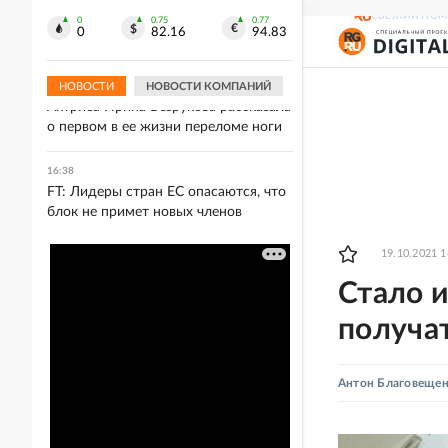
16:42
СВЕЖИЙ НОМ
Завершены съемки музыкальной
0
0.75
0.77
0
82.16
94.83
комедии "Артур Пирожков. Начало"
НОВОСТИ
НОВОСТИ КОМПАНИЙ
16:41
Актриса Ирина Безрукова рассказала
о первом в ее жизни переломе ноги
16:38
FT: Лидеры стран ЕС опасаются, что
блок не примет новых членов
19.10.2021 1
Стало и
получат
Антон Благовеще