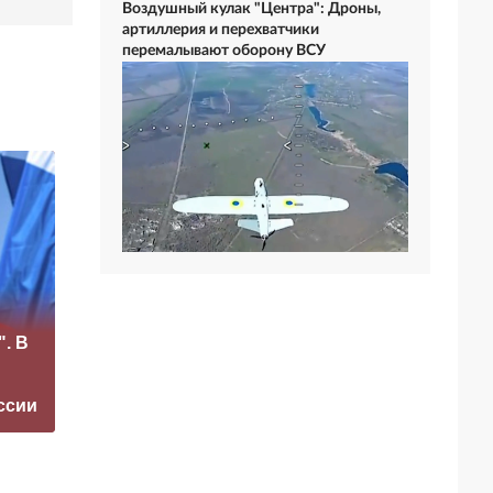
Воздушный кулак "Центра": Дроны,
артиллерия и перехватчики
перемалывают оборону ВСУ
«Это конец всего»:
Доход
". В
Захарова
кинокомпании
прокомментировал
уехавшего из
а фестиваль в
России Цекало
ссии
Юрмале
упал вдвое