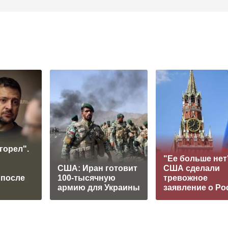
горел".
"Ее больше нет
США: Иран готовит
США сделали
 после
100-тысячную
тревожное
армию для Украины
заявление о Ро