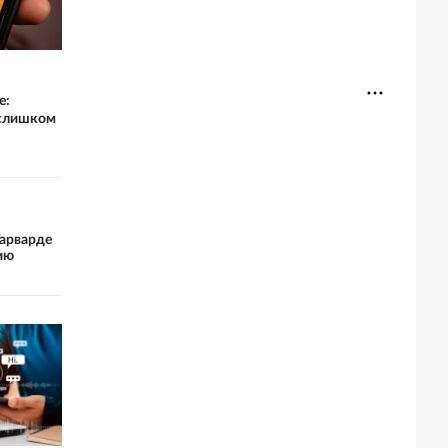
e:
 слишком
Гарварде
ию