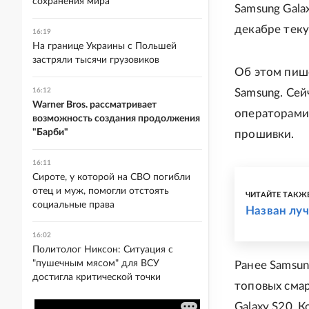
сохранения мира
Samsung Gala
декабре теку
16:19
На границе Украины с Польшей
застряли тысячи грузовиков
Об этом пи
16:12
Samsung. Сей
Warner Bros. рассматривает
операторами
возможность создания продолжения
"Барби"
прошивки.
16:11
Сироте, у которой на СВО погибли
отец и муж, помогли отстоять
ЧИТАЙТЕ ТАКЖ
социальные права
Назван луч
16:02
Политолог Никсон: Ситуация с
"пушечным мясом" для ВСУ
Ранее Samsun
достигла критической точки
топовых сма
Galaxy S20. 