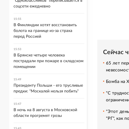
"Одноклассников" переписывается в
соцсети ежедневно
15:55
В Финляндии хотят восстановить
болота на границе из-за страха
перед Россией
15:53
Сейчас 
В Брянске четыре человека
пострадали при пожаре в складском
65 лет пер
помещении
невесомос
15:49
Бомба на 
Президенту Польши - его трусливые
предки: "Москалей нельзя побить"
"С труднос
ограничени
15:47
В ночь на 8 августа в Московской
"Этот день
области прогремят грозы
"РГ", как 
15:43