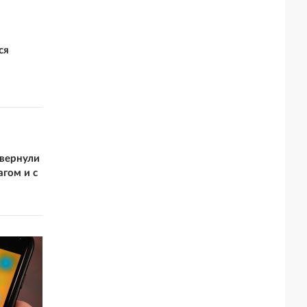
ся
вернули
гом и с