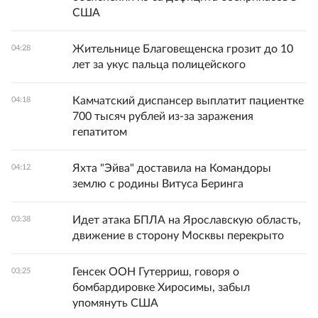
США
Жительнице Благовещенска грозит до 10
04:28
лет за укус пальца полицейского
Камчатский диспансер выплатит пациентке
04:18
700 тысяч рублей из-за заражения
гепатитом
Яхта "Эйва" доставила на Командоры
04:12
землю с родины Витуса Беринга
Идет атака БПЛА на Ярославскую область,
03:38
движение в сторону Москвы перекрыто
Генсек ООН Гутерриш, говоря о
03:25
бомбардировке Хиросимы, забыл
упомянуть США