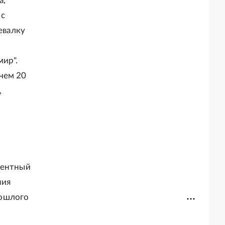
а,
 с
евалку
мир".
чем 20
,
центный
ния
рошлого