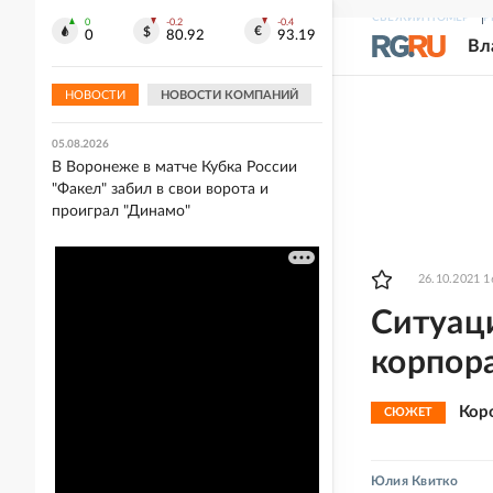
СВЕЖИЙ НОМЕР
Р
0
-0.2
-0.4
05.08.2026
0
80.92
93.19
Вл
"Спартак" разгромил "Оренбург" в
Кубке России, "Динамо" выиграло в
Воронеже
НОВОСТИ
НОВОСТИ КОМПАНИЙ
05.08.2026
В Воронеже в матче Кубка России
"Факел" забил в свои ворота и
проиграл "Динамо"
26.10.2021 1
Ситуаци
корпор
Кор
СЮЖЕТ
Юлия Квитко