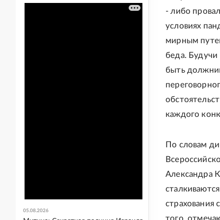
- либо прова
условиях пан
мирным путем
беда. Будучи
быть должник
переговорног
обстоятельст
каждого конк
По словам д
Всероссийск
Александра К
сталкиваются
страхования 
05.08.2026
того, отмеча