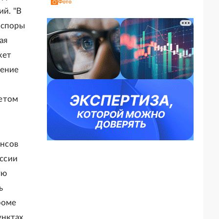
Фото
ий. "В
 споры
ая
жет
дение
четом
нсов
ссии
ую
ь
роме
унктах