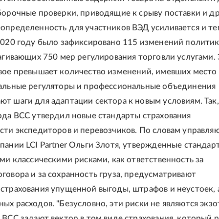
борочные проверки, приводящие к срыву поставки и д
определенность для участников ВЭД усиливается и тем
2020 году было зафиксировано 115 изменений политик
рагивающих 750 мер регулирования торговли услугами.
вое превышает количество изменений, имевших место 
альные регуляторы и профессиональные объединения
т шаги для адаптации сектора к новым условиям. Так, 
ода ВСС утвердил новые стандарты страхования
сти экспедиторов и перевозчиков. По словам управля
пании LCI Partner Ольги Злотя, утвержденные стандар
ими классическими рисками, как ответственность за
говора и за сохранность груза, предусматривают
страхования упущенной выгоды, штрафов и неустоек, 
ых расходов. "Безусловно, эти риски не являются экзо
 ВСС задают вектор в том виде страхования, который 