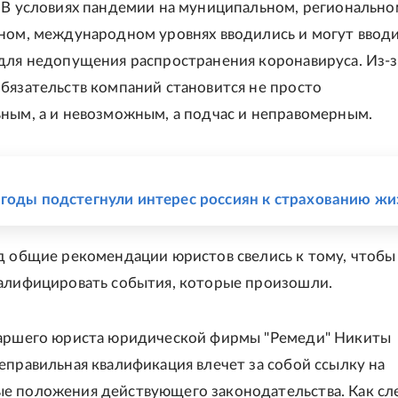
 В условиях пандемии на муниципальном, регионально
ном, международном уровнях вводились и могут ввод
для недопущения распространения коронавируса. Из-з
бязательств компаний становится не просто
ным, а и невозможным, а подчас и неправомерным.
Е
годы подстегнули интерес россиян к страхованию жи
д общие рекомендации юристов свелись к тому, чтобы
алифицировать события, которые произошли.
таршего юриста юридической фирмы "Ремеди" Никиты
еправильная квалификация влечет за собой ссылку на
 положения действующего законодательства. Как сл