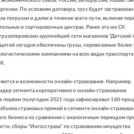
 экономического союза: России, Белоруссии, Казахстан
ргизии. По условиям договора, груз будет застрахован
ла погрузки и далее в течение всего пути, включая пер
тельных и сортировочных центрах. Ранее эта же СК
 грузоперевозки крупнейшей сети магазинов "Детский 
щитой сегодня обеспечены грузы, перевозимые более 
логистическими компаниями на всех видах транспорта
К.
яются и возможности онлайн-страхования. Например,
идер сегмента корпоративного онлайн-страхования
 в первом полугодии 2021 года зафиксировал 160-про
объема страховых премий в сегменте онлайн-страхова
го бизнеса по сравнению с аналогичным периодом п
ности, сборы "Ингосстраха" по страхованию имущества