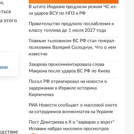
м,
В штате Индиана продлили режим ЧС из-
иться
за ударов ВСУ по НПЗ в РФ
а этого
Правительство продлило послабления к
классу топлива до 1 июля 2027 года
Главным тыловиком ВС РФ стал генерал-
полковник Валерий Солодчук. Что о нем
известно
Захарова прокомментировала слова
зни
Макрона после ударов ВС РФ по Киеву
Посол РФ отреагировал на новости о
задержании в Израиле историка
Кирпиченка
РИА Новости сообщает о массовой охоте
на сотрудников военкоматов на Украине
Пост Дмитриева в X о "варварах у ворот"
Испании набрал миллион просмотров
едствие