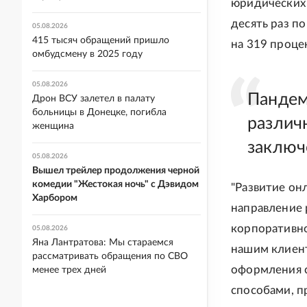
юридических 
десять раз по
05.08.2026
415 тысяч обращений пришло
на 319 процен
омбудсмену в 2025 году
05.08.2026
Пандем
Дрон ВСУ залетел в палату
больницы в Донецке, погибла
различ
женщина
заключ
05.08.2026
Вышел трейлер продолжения черной
комедии "Жестокая ночь" с Дэвидом
"Развитие он
Харбором
направление 
корпоративно
05.08.2026
Яна Лантратова: Мы стараемся
нашим клиент
рассматривать обращения по СВО
оформления 
менее трех дней
способами, п