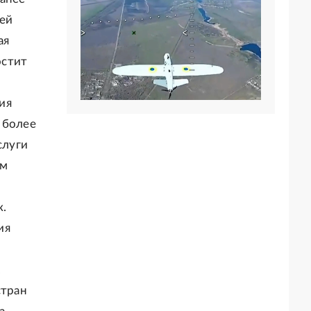
шей
ая
остит
ия
 более
слуги
ым
к.
ия
.
стран