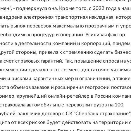
ен", - подчеркнула она. Кроме того, с 2022 года в на
 внедрена электронная транспортная накладная, котор
ать рынок перевозок максимально прозрачным и упр
еобходимых процедур и операций. Усиливая фактор
ости в деятельности компаний и корпораций, пандем
другой стороны, привела к стремлению сделать бизнес
а счет страховых гарантий. Так, повышение спроса на у
коммерции сделало этот сегмент достаточно уязвим
ми и рисками карантинных мер и ограничений, а также
оста объемов заказов и расширения географии поставо
ример, крупнейший онлайн-ретейлер в России компан
застраховала автомобильные перевозки грузов на 100
ублей, заключив договор с СК "Сбербанк страхование"
щита от всех рисков будет действовать на территории 