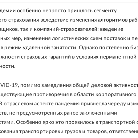
демии особенно непросто пришлось сегменту
го страхования вследствие изменения алгоритмов раб
вщиков, так и компаний-страхователей: введение
ных мер, изменения логистических схем поставок и п
в режим удаленной занятости. Однако постепенно би
жности страховых гарантий в условиях перманентной
ности.
VID-19, помимо замедления общей деловой активност
ществующие противоречия в области корпоративного
 В отраслевом аспекте пандемия привнесла череду из
ств, не предусмотренных ранее заключенными
тями. Особенно ярко это проявилось в транспортной с
хования транспортировки грузов и товаров, ответстве