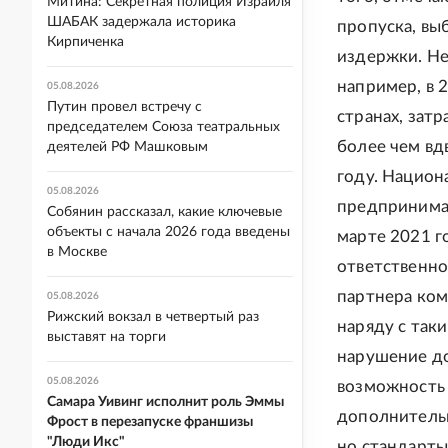
Митина: Секретная полиция Израиля
ШАБАК задержала историка
пропуска, вы
Кирпиченка
издержки. Не
например, в 
05.08.2026
Путин провел встречу с
странах, зат
председателем Союза театральных
более чем вд
деятелей РФ Машковым
году. Национ
05.08.2026
предпринимаю
Собянин рассказал, какие ключевые
объекты с начала 2026 года введены
марте 2021 г
в Москве
ответственно
партнера ком
05.08.2026
Рижский вокзал в четвертый раз
наряду с так
выставят на торги
нарушение до
05.08.2026
возможность 
Самара Уивинг исполнит роль Эммы
дополнительн
Фрост в перезапуске франшизы
"Люди Икс"
но стандарты