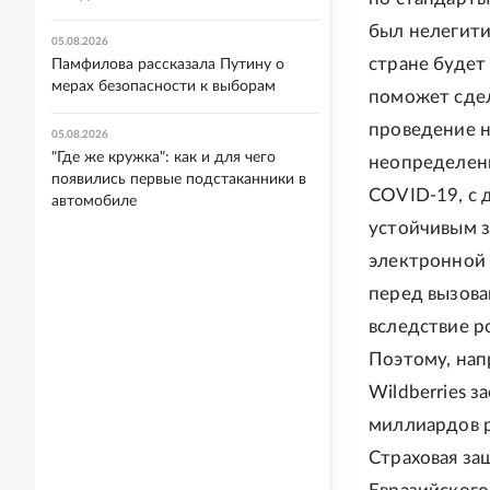
был нелегитим
05.08.2026
стране будет
Памфилова рассказала Путину о
мерах безопасности к выборам
поможет сдел
проведение н
05.08.2026
"Где же кружка": как и для чего
неопределенн
появились первые подстаканники в
COVID-19, с 
автомобиле
устойчивым з
электронной 
перед вызова
вследствие р
Поэтому, нап
Wildberries 
миллиардов р
Страховая за