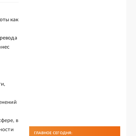
оты как
еревода
знес
и,
менений
фере, в
нности
ГЛАВНОЕ СЕГОДНЯ: