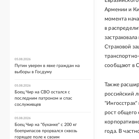
Евразийского
Армении и Ки
момента нача
в распредели
застраховала
Страховой за
транспортно-
05.08.2026
сообщают в С
Путин уверен в явке граждан на
выборы в Госдуму
Также расшир
05.08.2026
Боец Чир на СВО остался с
российский л
последним патроном и спас
"Ингосстрах"
сослуживцев
рост общего 
05.08.2026
корпоративно
Боец Чир на "буханке" с 200 кг
года. В част
боеприпасов прорвался сквозь
горящее поле к своим