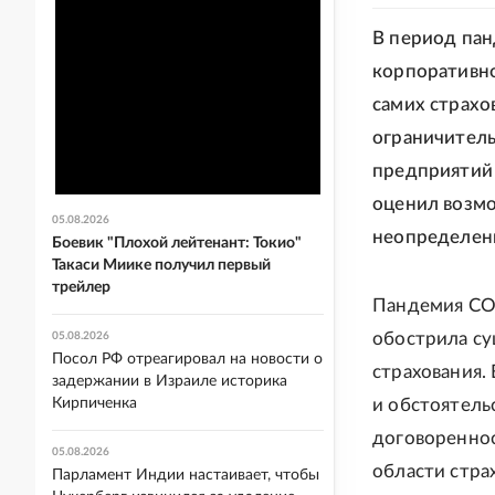
В период пан
корпоративно
самих страхо
ограничитель
предприятий 
оценил возмо
05.08.2026
неопределен
Боевик "Плохой лейтенант: Токио"
Такаси Миике получил первый
трейлер
Пандемия CO
обострила су
05.08.2026
Посол РФ отреагировал на новости о
страхования.
задержании в Израиле историка
Кирпиченка
и обстоятель
договореннос
05.08.2026
области стра
Парламент Индии настаивает, чтобы