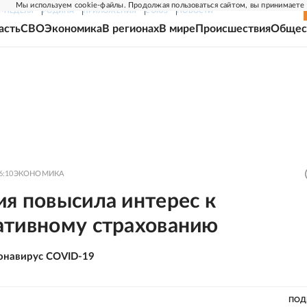
Мы используем cookie-файлы. Продолжая пользоваться сайтом, вы принимаете
Г-НЕДЕЛЯ
РОДИНА
ПРИЛОЖЕНИЯ
СОЮЗ
НОВОСТИ
асть
СВО
Экономика
В регионах
В мире
Происшествия
Общес
6:10
ЭКОНОМИКА
я повысила интерес к
ативному страхованию
онавирус COVID-19
ПОД