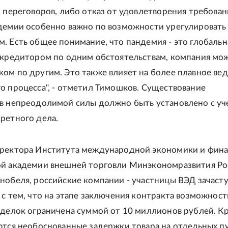
л переговоров, либо отказ от удовлетворения требован
демии особенно важно по возможности урегулировать
. Есть общее понимание, что пандемия - это глобальн
 кредитором по одним обстоятельствам, компания мо
ом по другим. Это также влияет на более плавное ве
о процесса", - отметил Тимошков. Существование
в непреодолимой силы должно быть установлено с у
ретного дела.
иректора Института международной экономики и фина
ой академии внешней торговли Минэкономразвития Ро
нобеля, российские компании - участницы ВЭД зачаст
 с тем, что на этапе заключения контракта возможност
сделок ограничена суммой от 10 миллионов рублей. К
ются необоснованные задержки товара на отдельных п