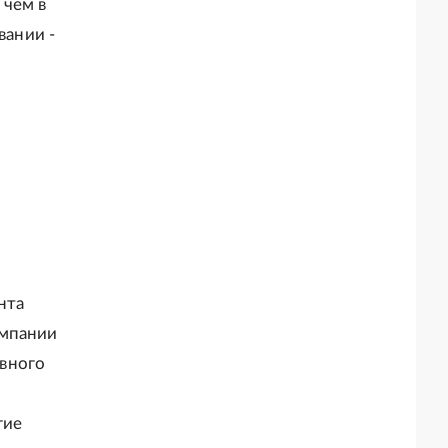
 чем в
вании -
нта
омпании
вного
гие