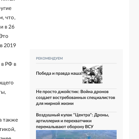
ругие
, что,
и в 26
 Это
в 2019
РЕКОМЕНДУЕМ
в РФ в
Победа и правда наша!
ющего
ты,
Не просто джойстик: Война дронов
создает востребованных специалистов
для мирной жизни
Воздушный кулак "Центра": Дроны,
а также
артиллерия и перехватчики
перемалывают оборону ВСУ
тикой,
ранее