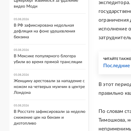
Цукерберг извинился за удаление
экспедитора.
видео Моди
государствен
ограничения 
05.08.2026
В РФ зафиксирована недельная
исполнение о
дефляция на фоне удешевления
бензина
затруднитель
05.08.2026
В Мексике популярного блогера
ЧИТАЙТЕ ТАКЖ
убили во время прямой трансляции
Последние 
05.08.2026
Женщину арестовали за нападение с
В этот перио
ножом на четверых мужчин в центре
Лондона
правильно кв
05.08.2026
По словам с
В Росстате зафиксировали за неделю
снижение цен на бензин и
Тимошкова, н
дизтопливо
неприменимые