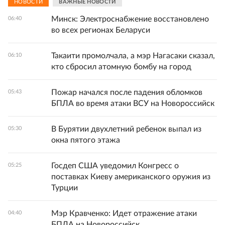
НОВОСТИ
ВАЖНЫЕ НОВОСТИ
Минск: Электроснабжение восстановлено
06:40
во всех регионах Беларуси
Такаити промолчала, а мэр Нагасаки сказал,
06:10
кто сбросил атомную бомбу на город
Пожар начался после падения обломков
05:43
БПЛА во время атаки ВСУ на Новороссийск
В Бурятии двухлетний ребенок выпал из
05:30
окна пятого этажа
Госдеп США уведомил Конгресс о
05:25
поставках Киеву американского оружия из
Турции
Мэр Кравченко: Идет отражение атаки
04:40
БПЛА на Новороссийск