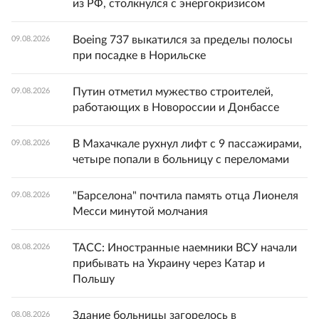
из РФ, столкнулся с энергокризисом
Boeing 737 выкатился за пределы полосы
09.08.2026
при посадке в Норильске
Путин отметил мужество строителей,
09.08.2026
работающих в Новороссии и Донбассе
В Махачкале рухнул лифт с 9 пассажирами,
09.08.2026
четыре попали в больницу с переломами
"Барселона" почтила память отца Лионеля
09.08.2026
Месси минутой молчания
ТАСС: Иностранные наемники ВСУ начали
08.08.2026
прибывать на Украину через Катар и
Польшу
Здание больницы загорелось в
08.08.2026