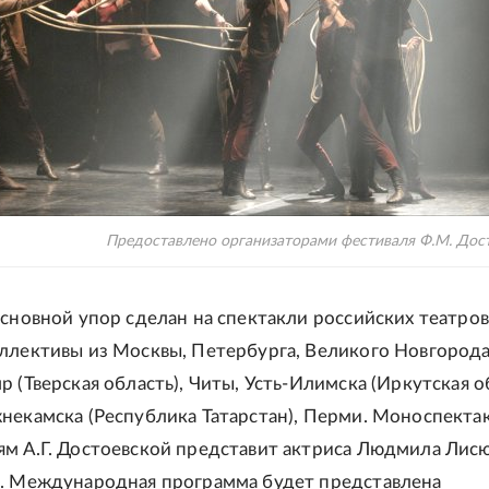
Предоставлено организаторами фестиваля Ф.М. Дос
основной упор сделан на спектакли российских театров
ллективы из Москвы, Петербурга, Великого Новгорода
 (Тверская область), Читы, Усть-Илимска (Иркутская о
некамска (Республика Татарстан), Перми. Моноспекта
м А.Г. Достоевской представит актриса Людмила Лис
. Международная программа будет представлена