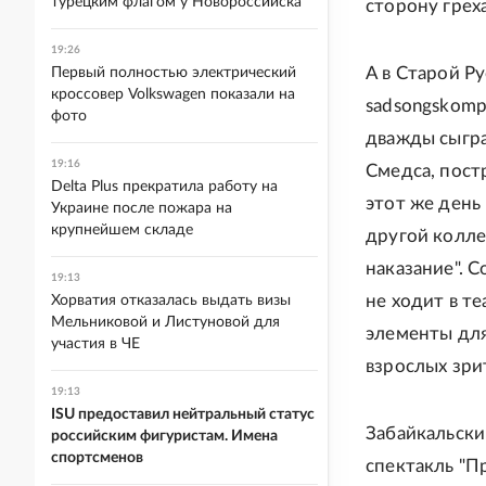
турецким флагом у Новороссийска
сторону греха
19:26
А в Старой Р
Первый полностью электрический
кроссовер Volkswagen показали на
sadsongskompl
фото
дважды сыгра
19:16
Смедса, пост
Delta Plus прекратила работу на
этот же день
Украине после пожара на
крупнейшем складе
другой колле
наказание". С
19:13
не ходит в те
Хорватия отказалась выдать визы
Мельниковой и Листуновой для
элементы для
участия в ЧЕ
взрослых зри
19:13
ISU предоставил нейтральный статус
Забайкальски
российским фигуристам. Имена
спортсменов
спектакль "П