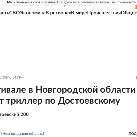
Мы используем cookie-файлы. Продолжая пользоваться сайтом, вы принимаете
Г-НЕДЕЛЯ
РОДИНА
ПРИЛОЖЕНИЯ
СОЮЗ
НОВОСТИ
асть
СВО
Экономика
В регионах
В мире
Происшествия
Общес
5:30
КУЛЬТУРА
ивале в Новгородской области
т триллер по Достоевскому
тоевский 200
а
(Новгородская область)
ПОД