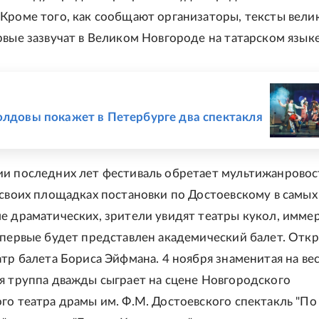
Кроме того, как сообщают организаторы, тексты вели
рвые зазвучат в Великом Новгороде на татарском языке
Е
олдовы покажет в Петербурге два спектакля
и последних лет фестиваль обретает мультижанровос
 своих площадках постановки по Достоевскому в самых
е драматических, зрители увидят театры кукол, имме
впервые будет представлен академический балет. Отк
атр балета Бориса Эйфмана. 4 ноября знаменитая на ве
я труппа дважды сыграет на сцене Новгородского
го театра драмы им. Ф.М. Достоевского спектакль "По