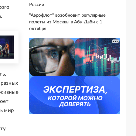
России
кого
"Аэрофлот" возобновит регулярные
.
полеты из Москвы в Абу-Даби с 1
октября
ть,
 разных
рсивные
роет
сь мир
 ту