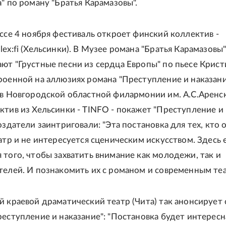
" по роману "Братья Карамазовы".
уссе 4 ноября фестиваль откроет финский коллектив -
ex:fi (Хельсинки). В Музее романа "Братья Карамазовы
ют "Грустные песни из сердца Европы" по пьесе Крист
роенной на аллюзиях романа "Преступление и наказани
 в Новгородской областной филармонии им. А.С.Аренс
ктив из Хельсинки - TINFO - покажет "Преступление и
оздатели заинтриговали: "Эта постановка для тех, кто
атр и не интересуется сценическим искусством. Здесь е
 того, чтобы захватить внимание как молодежи, так и
телей. И познакомить их с романом и современным теа
й краевой драматический театр (Чита) так анонсирует 
реступление и наказание": "Постановка будет интересн