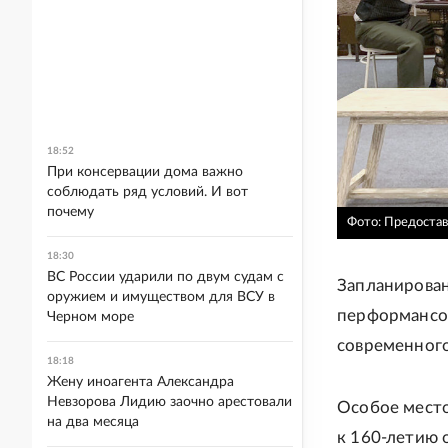
18:52
При консервации дома важно
соблюдать ряд условий. И вот
почему
Фото: Предостав
18:30
ВС России ударили по двум судам с
Запланирован
оружием и имуществом для ВСУ в
перформансов
Черном море
современного
18:18
Жену иноагента Александра
Невзорова Лидию заочно арестовали
Особое место
на два месяца
к 160-летию 