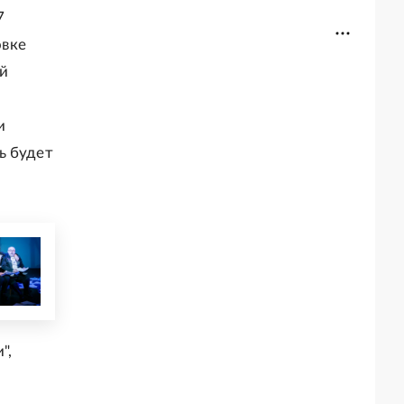
7
овке
й
и
ь будет
",