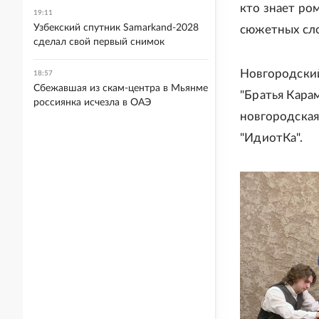
кто знает ром
19:11
Узбекский спутник Samarkand-2028
сюжетных сло
сделал свой первый снимок
Новгородский
18:57
Сбежавшая из скам-центра в Мьянме
"Братья Кара
россиянка исчезла в ОАЭ
новгородска
"ИдиотКа".