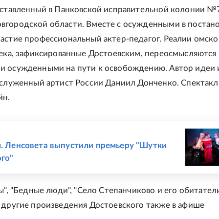
оставленный в Панковской исправительной колонии №
городской области. Вместе с осужденными в постан
астие профессиональный актер-педагог. Реалии омско
века, зафиксированные Достоевским, переосмысляются
и осужденными на пути к освобождению. Автор идеи 
аслуженный артист России Даниил Донченко. Спектакл
йн.
Е
м. Ленсовета выпустили премьеру "Шутки
го"
ы", "Бедные люди", "Село Степанчиково и его обитатели
 другие произведения Достоевского также в афише