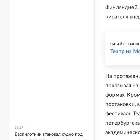
Финляндией. 
писателя впе
ЧИТАЙТЕ ТАКЖ
Театр из М
На протяжени
показывая на
формах. Кром
постановки, 
фестиваль Те
петербургска
19:27
академическо
Беспилотник атаковал судно под