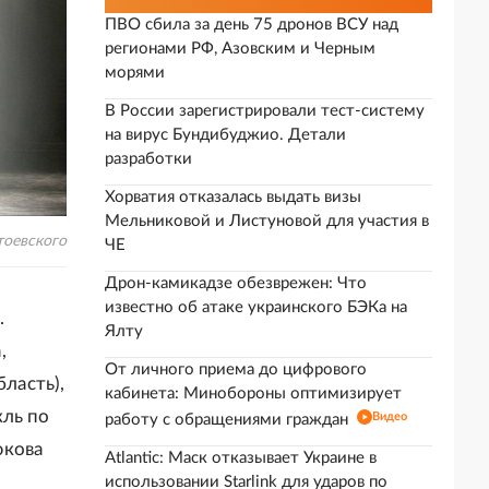
ПВО сбила за день 75 дронов ВСУ над
регионами РФ, Азовским и Черным
морями
В России зарегистрировали тест-систему
на вирус Бундибуджио. Детали
разработки
Хорватия отказалась выдать визы
Мельниковой и Листуновой для участия в
тоевского
ЧЕ
Дрон-камикадзе обезврежен: Что
известно об атаке украинского БЭКа на
.
Ялту
,
От личного приема до цифрового
бласть),
кабинета: Минобороны оптимизирует
кль по
Видео
работу с обращениями граждан
юкова
Atlantic: Маск отказывает Украине в
использовании Starlink для ударов по