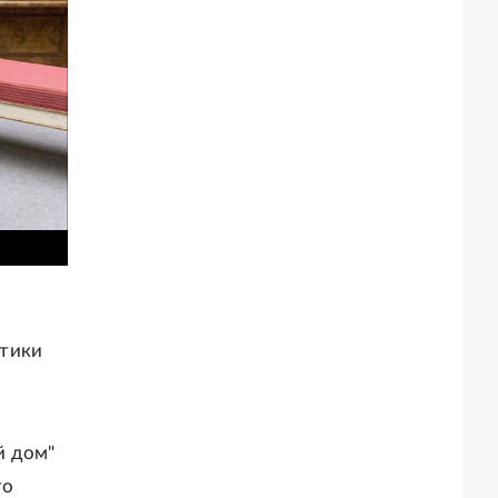
ктики
й дом"
то