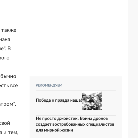
" также
иана
е". В
кого
 обычно
сть все
РЕКОМЕНДУЕМ
Победа и правда наша!
тром".
Не просто джойстик: Война дронов
свой
создает востребованных специалистов
для мирной жизни
а и тем,