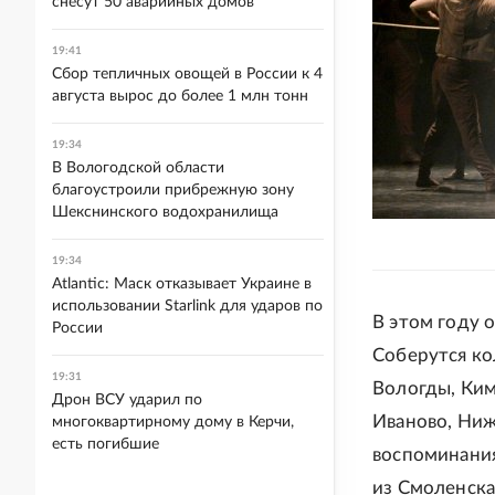
снесут 50 аварийных домов
19:41
Сбор тепличных овощей в России к 4
августа вырос до более 1 млн тонн
19:34
В Вологодской области
благоустроили прибрежную зону
Шекснинского водохранилища
19:34
Atlantic: Маск отказывает Украине в
использовании Starlink для ударов по
В этом году 
России
Соберутся ко
19:31
Вологды, Кимр
Дрон ВСУ ударил по
Иваново, Ниж
многоквартирному дому в Керчи,
есть погибшие
воспоминания
из Смоленска