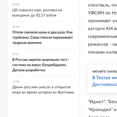
спектакль, п
17:55
ЦБ повысил курс доллара на
УФСИН по Нов
выходные до 82,17 рубля
принимает уч
17:54
каторги XIX 
Отели снизили цены в два раза. Как
современным
турбизнес Севастополя переживает
трудные времена
режиссер - з
показан онла
17:51
В России зарегистрировали тест-
систему на вирус Бундибуджио.
Детали разработки
ЧИТАЙТЕ ТАКЖ
В Театре и
17:50
Достоевско
Двоих россиян унесло в открытое
море во время шторма во Вьетнаме
"Идиот", "Бес
"Крокодил" и