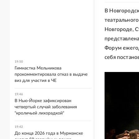
В Новгородс
театрального
Новгороде, С
представлена
Форум ежегод
себя постано
19:50
Гимнастка Мельникова
прокомментировала отказ в выдаче
виз для участия в ЧЕ
19:46
В Нью-Йорке зафиксирован
четвертый случай заболевания
"кроличьей лихорадкой"
19:42
До конца 2026 года в Мурманске