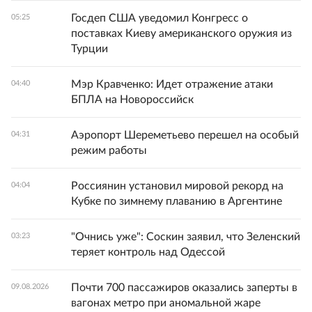
Госдеп США уведомил Конгресс о
05:25
поставках Киеву американского оружия из
Турции
Мэр Кравченко: Идет отражение атаки
04:40
БПЛА на Новороссийск
Аэропорт Шереметьево перешел на особый
04:31
режим работы
Россиянин установил мировой рекорд на
04:04
Кубке по зимнему плаванию в Аргентине
"Очнись уже": Соскин заявил, что Зеленский
03:23
теряет контроль над Одессой
Почти 700 пассажиров оказались заперты в
09.08.2026
вагонах метро при аномальной жаре