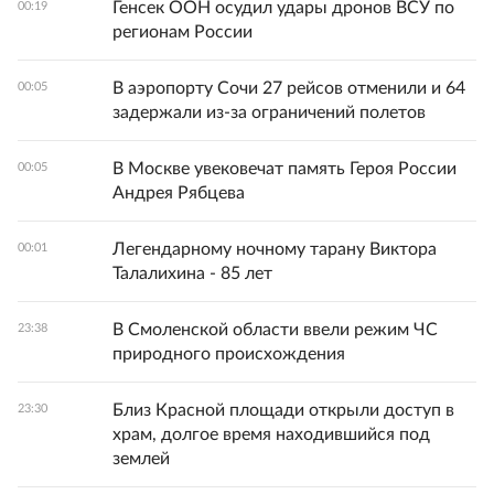
Генсек ООН осудил удары дронов ВСУ по
00:19
регионам России
В аэропорту Сочи 27 рейсов отменили и 64
00:05
задержали из-за ограничений полетов
В Москве увековечат память Героя России
00:05
Андрея Рябцева
Легендарному ночному тарану Виктора
00:01
Талалихина - 85 лет
В Смоленской области ввели режим ЧС
23:38
природного происхождения
Близ Красной площади открыли доступ в
23:30
храм, долгое время находившийся под
землей