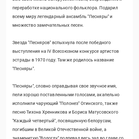
переработке национального фольклора. Подарил
всему миру легендарный ансамбль "Песняры" и
множество замечательных песен.
Звезда "Песняров" вспыхнула после победного
выступления на IV Всесоюзном конкурсе артистов
эстрады в 1970 году. Там же родилось название
"Песняры".
"Песняры", словно оправдывая свое звучное имя,
пели хорошо поставленными голосами, акапельно
исполнили чарующий "Полонез" Огинского, также
песню Тихона Хренникова и Бориса Матусовского
"Каждый четвертый", посвященную белорусам,
погибшим в Великой Отечественной войне, а
знаменитую "Вологду" подпевал весь зал во главе со