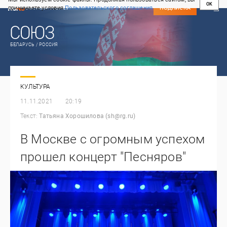
OK
принимаете условия
Пользовательского соглашения
СВЕЖИЙ НОМЕР
ПОДПИСКА
БЕЛАРУСЬ / РОССИЯ
КУЛЬТУРА
11.11.2021
20:19
Текст:
Татьяна Хорошилова (sh@rg.ru)
В Москве с огромным успехом
прошел концерт "Песняров"