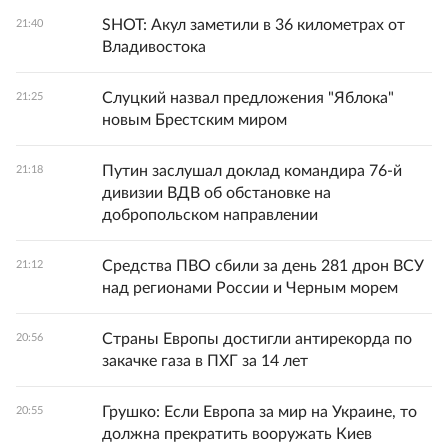
SHOT: Акул заметили в 36 километрах от
21:40
Владивостока
Слуцкий назвал предложения "Яблока"
21:25
новым Брестским миром
Путин заслушал доклад командира 76-й
21:18
дивизии ВДВ об обстановке на
добропольском направлении
Средства ПВО сбили за день 281 дрон ВСУ
21:12
над регионами России и Черным морем
Страны Европы достигли антирекорда по
20:56
закачке газа в ПХГ за 14 лет
Грушко: Если Европа за мир на Украине, то
20:55
должна прекратить вооружать Киев