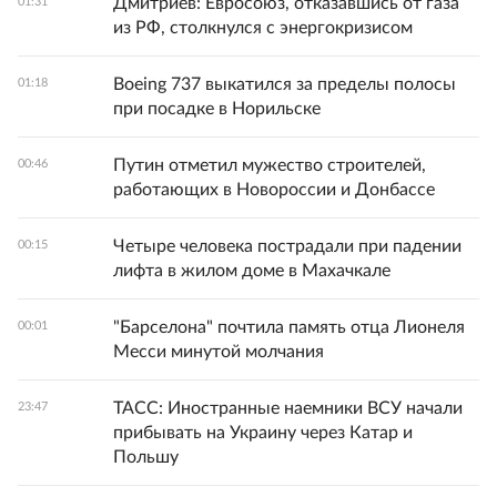
Дмитриев: Евросоюз, отказавшись от газа
01:31
из РФ, столкнулся с энергокризисом
Boeing 737 выкатился за пределы полосы
01:18
при посадке в Норильске
Путин отметил мужество строителей,
00:46
работающих в Новороссии и Донбассе
Четыре человека пострадали при падении
00:15
лифта в жилом доме в Махачкале
"Барселона" почтила память отца Лионеля
00:01
Месси минутой молчания
ТАСС: Иностранные наемники ВСУ начали
23:47
прибывать на Украину через Катар и
Польшу