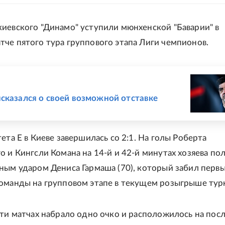
иевского "Динамо" уступили мюнхенской "Баварии" в
че пятого тура группового этапа Лиги чемпионов.
Е
сказался о своей возможной отставке
ета E в Киеве завершилась со 2:1. На голы Роберта
о и Кингсли Комана на 14-й и 42-й минутах хозяева по
ным ударом Дениса Гармаша (70), который забил перв
оманды на групповом этапе в текущем розыгрыше тур
яти матчах набрало одно очко и расположилось на пос