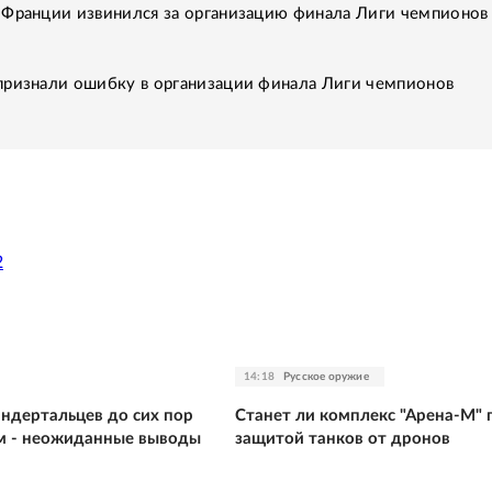
 Франции извинился за организацию финала Лиги чемпионов
признали ошибку в организации финала Лиги чемпионов
2
14:18
Русское оружие
андертальцев до сих пор
Станет ли комплекс "Арена-М" 
м - неожиданные выводы
защитой танков от дронов