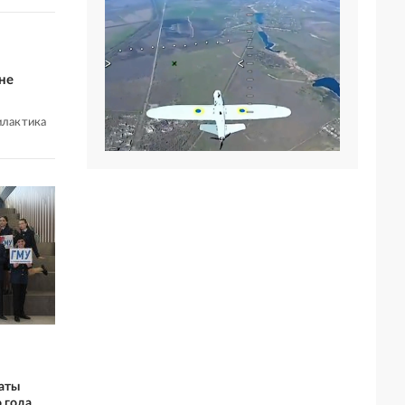
не
илактика
аты
 года