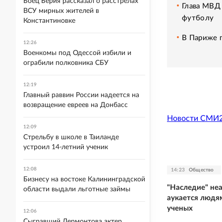
Боец Берия рассказал о расстрелах
Глава МВД
ВСУ мирных жителей в
футболу
Константиновке
В Париже 
12:26
Военкомы под Одессой избили и
ограбили полковника СБУ
12:19
Главный раввин России надеется на
возвращение евреев на Донбасс
Новости СМИ
12:09
Стрельбу в школе в Таиланде
устроил 14-летний ученик
12:08
14:23
Общество
Бизнесу на востоке Калининградской
"Наследие" не
области выдали льготные займы
аукается людя
ученых
12:06
Сыгравший Лермонтова актер