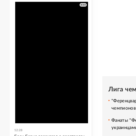
Лига че
"Ференцва
чемпионов
Фанаты "Фе
украинцам
12:28