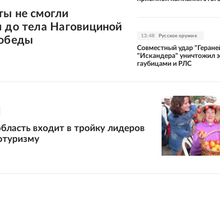
ты не смогли
я до тела Наговициной
13:48
Русское оружие
Победы
Совместный удар "Геране
"Искандера" уничтожил 
гаубицами и РЛС
бласть входит в тройку лидеров
отуризму