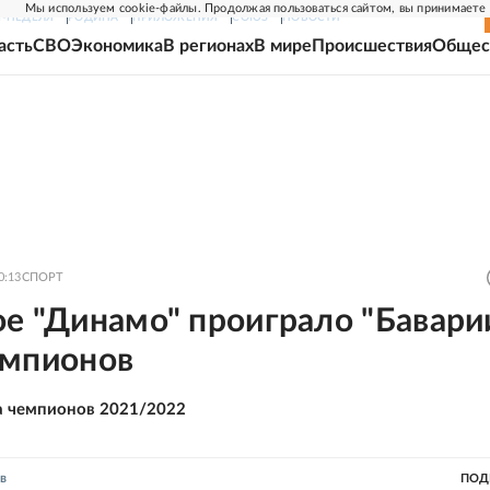
Мы используем cookie-файлы. Продолжая пользоваться сайтом, вы принимаете
Г-НЕДЕЛЯ
РОДИНА
ПРИЛОЖЕНИЯ
СОЮЗ
НОВОСТИ
асть
СВО
Экономика
В регионах
В мире
Происшествия
Общес
0:13
СПОРТ
е "Динамо" проиграло "Бавари
емпионов
а чемпионов 2021/2022
в
ПОД