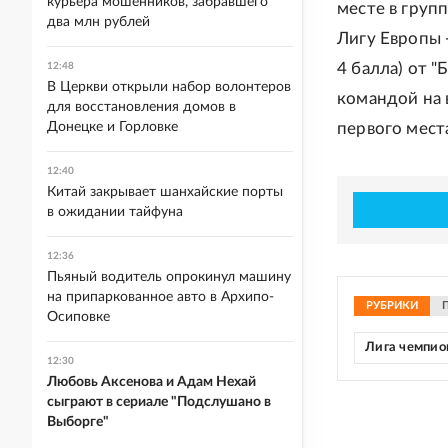
курьера мошенников, забравшего
месте в груп
два млн рублей
Лигу Европы 
4 балла) от "
12:48
В Церкви открыли набор волонтеров
командой на в
для восстановления домов в
Донецке и Горловке
первого мест
12:40
Китай закрывает шанхайские порты
в ожидании тайфуна
12:36
Пьяный водитель опрокинул машину
на припаркованное авто в Архипо-
РУБРИКИ
Осиповке
Лига чемпио
12:30
Любовь Аксенова и Адам Нехай
сыграют в сериале "Подслушано в
Выборге"