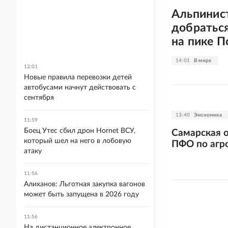
Альпинис
добратьс
на пике 
14:01
В мире
12:01
Новые правила перевозки детей
автобусами начнут действовать с
сентября
13:40
Экономика
11:59
Боец Утес сбил дрон Hornet ВСУ,
Самарская о
который шел на него в лобовую
ПФО по агр
атаку
11:56
Алиханов: Льготная закупка вагонов
может быть запущена в 2026 году
11:56
На дистанционное электронное