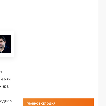
ля
ый мяч
нира.
леднем
ГЛАВНОЕ СЕГОДНЯ: