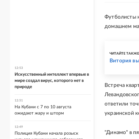
Футболисты к
домашнем мат
ЧИТАЙТЕ ТАКЖ
Витория вы
12:53
Искусственный интеллект впервые в
мире создал вирус, которого нет в
Встреча кварт
природе
Левандовског
12:51
ответили точ
На Кубани с 7 по 10 августа
украинской к
ожидают жару и шторм
12:49
"Динамо" в п
Полиция Кубани начала розыск