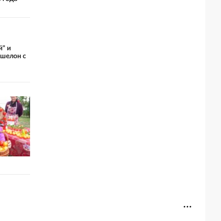
й" и
эшелон с