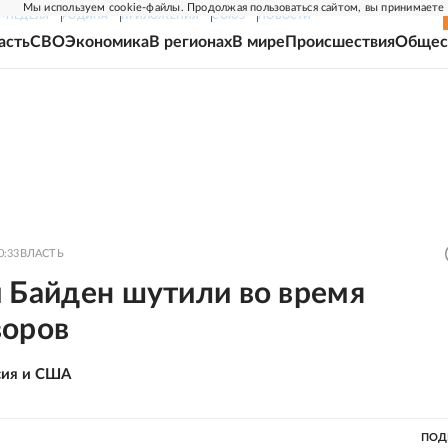
Мы используем cookie-файлы. Продолжая пользоваться сайтом, вы принимаете
Г-НЕДЕЛЯ
РОДИНА
ПРИЛОЖЕНИЯ
СОЮЗ
НОВОСТИ
асть
СВО
Экономика
В регионах
В мире
Происшествия
Общес
0:33
ВЛАСТЬ
и Байден шутили во время
воров
сия и США
ПОД