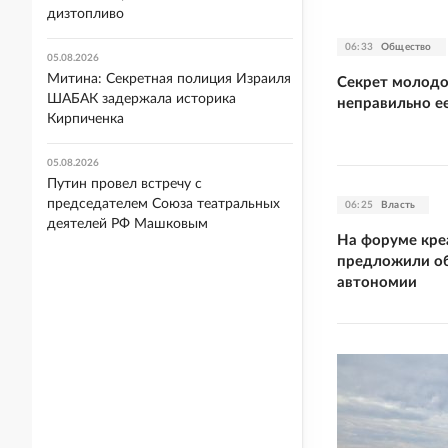
дизтопливо
06:33
Общество
05.08.2026
Митина: Секретная полиция Израиля
Секрет молодо
ШАБАК задержала историка
неправильно е
Кирпиченка
05.08.2026
Путин провел встречу с
председателем Союза театральных
06:25
Власть
деятелей РФ Машковым
На форуме кре
предложили об
автономии