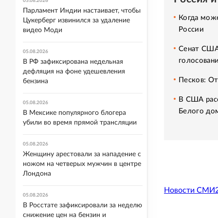
05.08.2026
Парламент Индии настаивает, чтобы
Когда мож
Цукерберг извинился за удаление
России
видео Моди
Сенат США
05.08.2026
голосован
В РФ зафиксирована недельная
дефляция на фоне удешевления
Песков: О
бензина
В США расс
05.08.2026
Белого до
В Мексике популярного блогера
убили во время прямой трансляции
05.08.2026
Женщину арестовали за нападение с
ножом на четверых мужчин в центре
Лондона
Новости СМИ
05.08.2026
В Росстате зафиксировали за неделю
снижение цен на бензин и