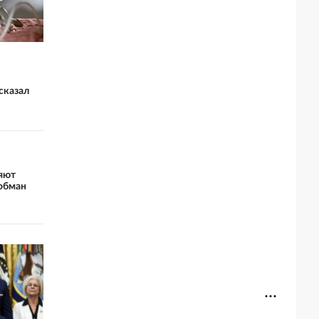
сказал
яют
 обман