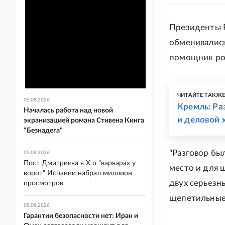
Президенты Р
обменивалис
помощник ро
ЧИТАЙТЕ ТАКЖ
05.08.2026
Кремль: Ра
Началась работа над новой
и деловой 
экранизацией романа Стивена Кинга
"Безнадега"
"Разговор бы
05.08.2026
Пост Дмитриева в X о "варварах у
место и для 
ворот" Испании набрал миллион
двух серьезн
просмотров
щепетильные 
05.08.2026
Гарантии безопасности нет: Иран и