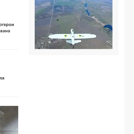
ргерои
Ивана
ля