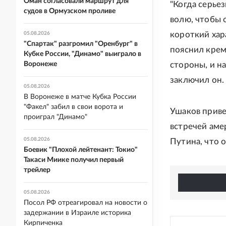
Оман согласовали маршрут для
"Когда серье
судов в Ормузском проливе
волю, чтобы 
короткий хара
05.08.2026
"Спартак" разгромил "Оренбург" в
пояснил крем
Кубке России, "Динамо" выиграло в
Воронеже
стороны, и н
заключил он.
05.08.2026
В Воронеже в матче Кубка России
"Факел" забил в свои ворота и
Ушаков приве
проиграл "Динамо"
встречей амер
05.08.2026
Путина, что 
Боевик "Плохой лейтенант: Токио"
Такаси Миике получил первый
трейлер
05.08.2026
Посол РФ отреагировал на новости о
задержании в Израиле историка
Кирпиченка