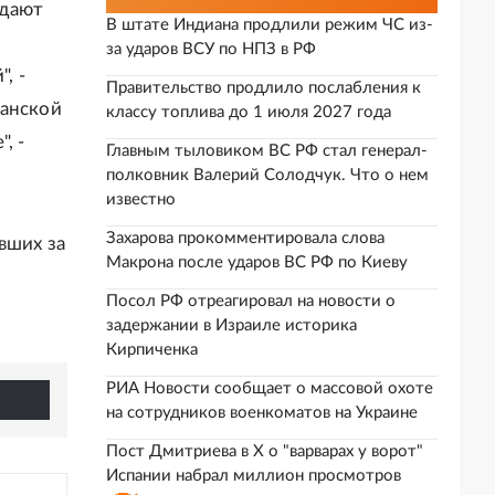
 дают
В штате Индиана продлили режим ЧС из-
за ударов ВСУ по НПЗ в РФ
, -
Правительство продлило послабления к
канской
классу топлива до 1 июля 2027 года
, -
Главным тыловиком ВС РФ стал генерал-
полковник Валерий Солодчук. Что о нем
известно
Захарова прокомментировала слова
вших за
Макрона после ударов ВС РФ по Киеву
у
Посол РФ отреагировал на новости о
задержании в Израиле историка
Кирпиченка
РИА Новости сообщает о массовой охоте
на сотрудников военкоматов на Украине
Пост Дмитриева в X о "варварах у ворот"
Испании набрал миллион просмотров