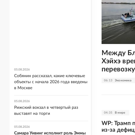
Между Бл
Хэйхэ вр
перевозк
05.08.2026
Собянин рассказал, какие ключевые
06:13
Экономика
объекты с начала 2026 года введены
в Москве
05.08.2026
Рижский вокзал в четвертый раз
04:35
В мире
выставят на торги
WP: Трамп п
05.08.2026
из-за дефи
Самара Уивинг исполнит роль Эммы