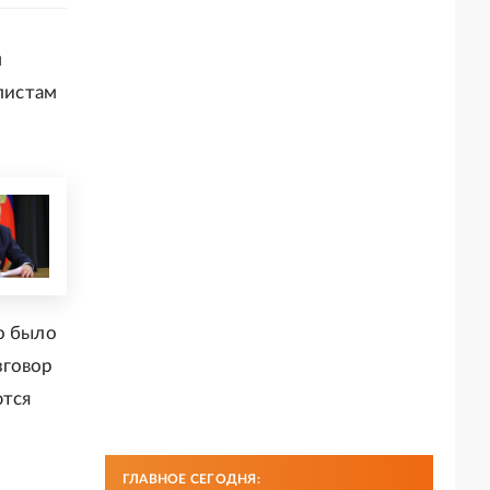
м
листам
о было
зговор
ются
ГЛАВНОЕ СЕГОДНЯ: