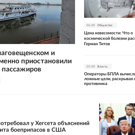
06:00
Общество
Цена невесомости: Что о
космической болезни рас
Герман Титов
аговещенском и
еменно приостановили
05:00
Власть
у пассажиров
Операторы БПЛА вычисл
ложные цели, раскрывая
противника
отребовал у Хегсета объяснений
цита боеприпасов в США