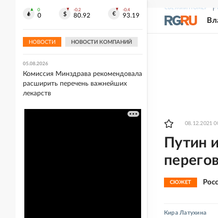
СВЕЖИЙ НОМЕР
Р
0
-0.2
-0.4
05.08.2026
0
80.92
93.19
Вл
Захарова прокомментировала слова
Макрона после ударов ВС РФ по
Киеву
НОВОСТИ
НОВОСТИ КОМПАНИЙ
05.08.2026
Комиссия Минздрава рекомендовала
расширить перечень важнейших
лекарств
08.12.2021 0
Путин 
перего
Рос
СЮЖЕТ
Кира Латухина