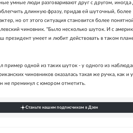
зные умные люди разговаривают друг с другом, иногда
облегчить длинную фразу, придав ей шуточный, более
ктер, но от этого ситуация становится более понятной"
левский чиновник. "Было несколько шуток. И с амери
аш президент умеет и любит действовать в таком плане"
л пример одной из таких шуток - у одного из наблюда
иканских чиновников оказалась такая же ручка, как и 
он не преминул с юмором отметить.
Станьте нашим подписчиком в Дзен