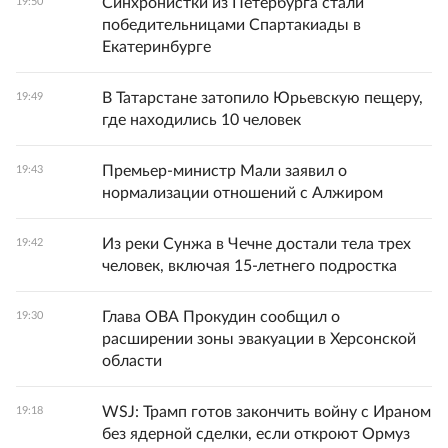
Синхронистки из Петербурга стали
19:50
победительницами Спартакиады в
Екатеринбурге
В Татарстане затопило Юрьевскую пещеру,
19:49
где находились 10 человек
Премьер-министр Мали заявил о
19:43
нормализации отношений с Алжиром
Из реки Сунжа в Чечне достали тела трех
19:42
человек, включая 15-летнего подростка
Глава ОВА Прокудин сообщил о
19:30
расширении зоны эвакуации в Херсонской
области
WSJ: Трамп готов закончить войну с Ираном
19:18
без ядерной сделки, если откроют Ормуз