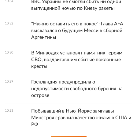
ВВС Украины не смогли сбить ни одной
10:34
выпущенной ночью по Киеву ракеты
"Нужно оставить его в покое": Глава AFA
10:32
высказался о будущем Месси в сборной
Аргентины
В Минводах установят памятник героям
10:30
СВО, воздвигавшим сбитые поклонные
кресты
Гренландия предупредила о
10:29
недопустимости свободного бурения на
острове
Побывавший в Нью-Йорке замглавы
10:23
Минстроя сравнил качество жилья в США и
РФ