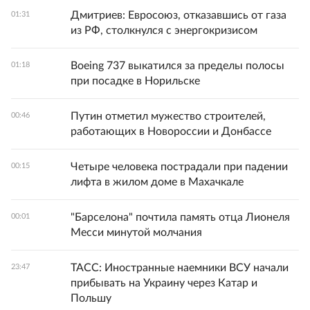
Дмитриев: Евросоюз, отказавшись от газа
01:31
из РФ, столкнулся с энергокризисом
Boeing 737 выкатился за пределы полосы
01:18
при посадке в Норильске
Путин отметил мужество строителей,
00:46
работающих в Новороссии и Донбассе
Четыре человека пострадали при падении
00:15
лифта в жилом доме в Махачкале
"Барселона" почтила память отца Лионеля
00:01
Месси минутой молчания
ТАСС: Иностранные наемники ВСУ начали
23:47
прибывать на Украину через Катар и
Польшу