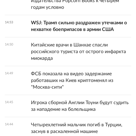
издательства Popcorn Books к четырем
годам условно
WSJ: Трамп сильно раздражен утечками о
14:53
нехватке боеприпасов в армии США
Китайские врачи в Шанхае спасли
14:50
российского туриста от острого инфаркта
миокарда
ФСБ показала на видео задержание
14:49
работавших на Киев криптоменял из
"Москва-сити"
Игрока сборной Англии Тоуни будут судить
14:45
за нападение на болельщика
Четырехлетний мальчик погиб в Турции,
14:44
заснув в раскаленной машине