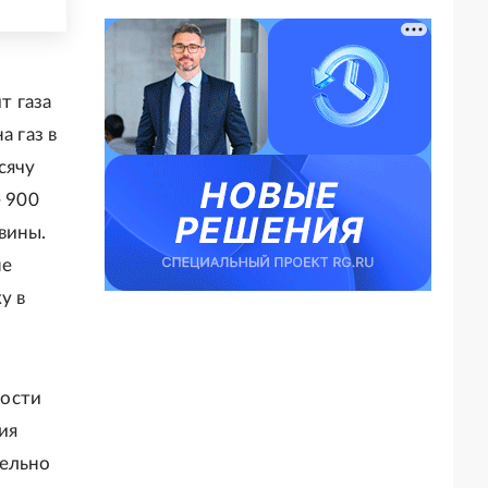
т газа
а газ в
сячу
е 900
вины.
не
у в
ности
ия
тельно