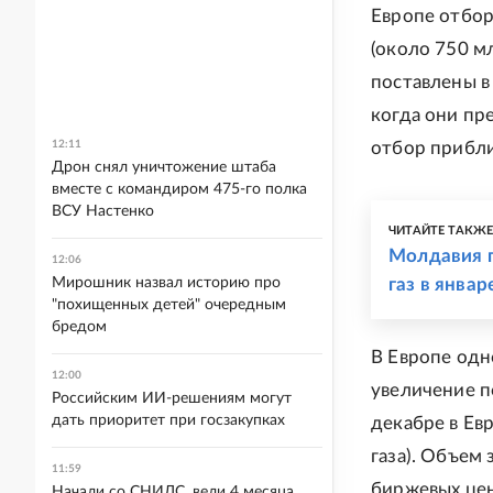
Европе отбор
(около 750 м
поставлены в
когда они пр
12:11
отбор прибли
Дрон снял уничтожение штаба
вместе с командиром 475-го полка
ВСУ Настенко
ЧИТАЙТЕ ТАКЖ
Молдавия п
12:06
Мирошник назвал историю про
газ в январ
"похищенных детей" очередным
бредом
В Европе одн
12:00
увеличение п
Российским ИИ-решениям могут
дать приоритет при госзакупках
декабре в Ев
газа). Объем 
11:59
биржевых цен
Начали со СНИЛС, вели 4 месяца.