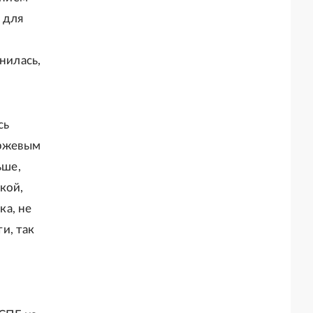
 для
нилась,
сь
иржевым
ьше,
кой,
ка, не
и, так