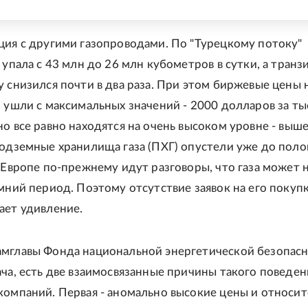
ция с другими газопроводами. По "Турецкому потоку"
 упала с 43 млн до 26 млн кубометров в сутки, а транзи
 снизился почти в два раза. При этом биржевые цены н
и ушли с максимальных значений - 2000 долларов за ты
но все равно находятся на очень высоком уровне - выш
подземные хранилища газа (ПХГ) опустели уже до поло
в Европе по-прежнему идут разговоры, что газа может 
имний период. Поэтому отсутствие заявок на его покупк
ает удивление.
мглавы Фонда национальной энергетической безопас
ача, есть две взаимосвязанные причины такого поведен
компаний. Первая - аномально высокие цены и относи