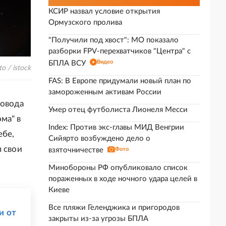
КСИР назвал условие открытия
Ормузского пролива
"Получили под хвост": МО показало
разборки FPV-перехватчиков "Центра" с
Видео
БПЛА ВСУ
to / istock
FAS: В Европе придумали новый план по
замороженным активам России
ровода
Умер отец футболиста Лионеля Месси
ма" в
Index: Против экс-главы МИД Венгрии
ебе,
Сийярто возбуждено дело о
ы свои
взяточничестве
Фото
Минобороны РФ опубликовало список
пораженных в ходе ночного удара целей в
Киеве
Все пляжи Геленджика и пригородов
и от
закрыты из-за угрозы БПЛА