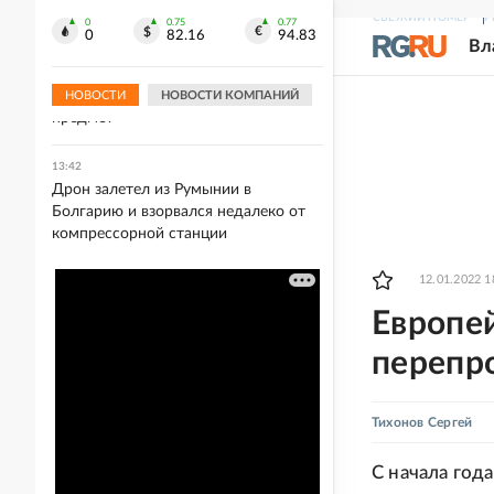
Ирбитская ярмарка
СВЕЖИЙ НОМЕР
Р
0
0.75
0.77
0
82.16
94.83
Вл
13:52
Военные медики РФ в бронежилетах
извлекли из бойца взрывоопасный
НОВОСТИ
НОВОСТИ КОМПАНИЙ
предмет
13:42
Дрон залетел из Румынии в
Болгарию и взорвался недалеко от
компрессорной станции
12.01.2022 1
Европе
перепро
Тихонов Сергей
С начала года