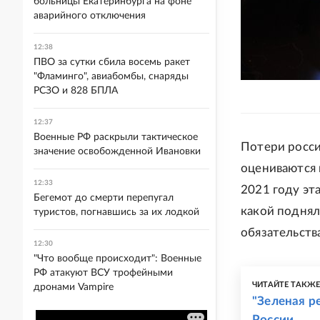
больницы Екатеринбурга на фоне
аварийного отключения
12:38
ПВО за сутки сбила восемь ракет
"Фламинго", авиабомбы, снаряды
РСЗО и 828 БПЛА
12:37
Военные РФ раскрыли тактическое
Потери росси
значение освобожденной Ивановки
оцениваются 
12:33
2021 году эт
Бегемот до смерти перепугал
какой поднял
туристов, погнавшись за их лодкой
обязательства
12:30
"Что вообще происходит": Военные
РФ атакуют ВСУ трофейными
ЧИТАЙТЕ ТАКЖ
дронами Vampire
"Зеленая р
России