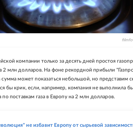
filmfo
йской компании только за десять дней простоя газоп
в 2 млн долларов. На фоне рекордной прибыли "Газпро
а сумма может показаться небольшой, но представим с
ся бы крик, если, например, компания не выполнила б
 по поставкам газа в Европу на 2 млн долларов.
Е
еволюция" не избавит Европу от сырьевой зависимост