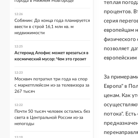
города в Нижнем Новгороде
теплая погода
процентов. В
12:26
серия перего
Собянин: До конца года планируется
ввести в строй 16,1 млн кв. м
европейцам 
недвижимости
физического 
12:25
позволяет да
Астероид Апофис может врезаться в
европейским 
космический мусор: Чем это грозит
12:23
За примерами
Москвич потратил три года на спор
с маркетплейсом из-за телевизора за
Европа" в По
267 тысяч
ценам. Как у
осуществляют
12:22
Почти 50 тысяч человек остались без
потока". Ест
света в Центральной России из-за
предназначен
непогоды
перенаправля
12:19