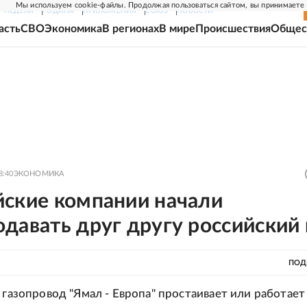
Мы используем cookie-файлы. Продолжая пользоваться сайтом, вы принимаете
Г-НЕДЕЛЯ
РОДИНА
ПРИЛОЖЕНИЯ
СОЮЗ
НОВОСТИ
асть
СВО
Экономика
В регионах
В мире
Происшествия
Общес
8:40
ЭКОНОМИКА
йские компании начали
давать друг другу российский 
ПОД
 газопровод "Ямал - Европа" простаивает или работает