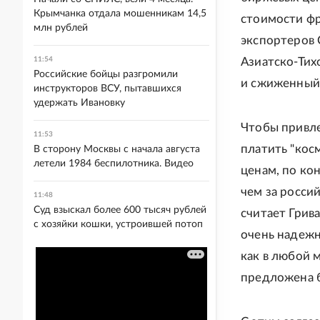
Крымчанка отдала мошенникам 14,5
стоимости фр
млн рублей
экспортеров 
11:54
Азиатско-Тих
Российские бойцы разгромили
и сжиженный 
инструкторов ВСУ, пытавшихся
удержать Ивановку
Чтобы привл
11:53
платить "кос
В сторону Москвы с начала августа
летели 1984 беспилотника. Видео
ценам, по кон
чем за росси
11:48
Суд взыскал более 600 тысяч рублей
считает Грива
с хозяйки кошки, устроившей потоп
очень надежн
как в любой 
предложена б