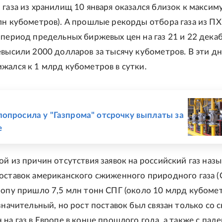
 газа из хранилищ 10 января оказался близок к максим
лн кубометров). А прошлые рекорды отбора газа из П
 период предельных биржевых цен на газ 21 и 22 декаб
евысили 2000 долларов за тысячу кубометров. В эти д
жался к 1 млрд кубометров в сутки.
Е
опросила у "Газпрома" отсрочку выплаты за
е
ой из причин отсутствия заявок на российский газ наз
оставок американского сжиженного природного газа (С
ропу пришло 7,5 млн тонн СПГ (около 10 млрд кубоме
значительный, но рост поставок был связан только со 
 на газ в Европе в конце прошлого года, а также с пад