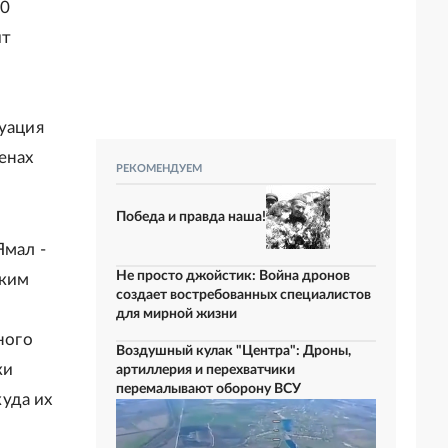
30
ит
туация
енах
РЕКОМЕНДУЕМ
Победа и правда наша!
Ямал -
Не просто джойстик: Война дронов
оким
создает востребованных специалистов
для мирной жизни
ного
Воздушный кулак "Центра": Дроны,
ки
артиллерия и перехватчики
перемалывают оборону ВСУ
уда их