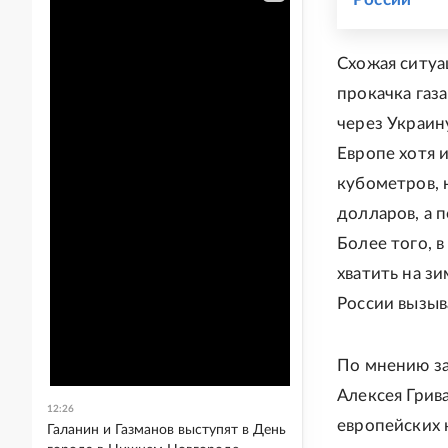
Схожая ситуа
прокачка газа
через Украину
Европе хотя 
кубометров, 
долларов, а 
Более того, 
хватить на з
России вызыв
По мнению за
Алексея Грив
12:26
европейских 
Галанин и Газманов выступят в День