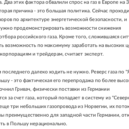
. Два этих фактора обвалили спрос на газ в Европе на 
торая причина - это большая политика. Сейчас проход
воров по архитектуре энергетической безопасности, и
нужно продемонстрировать возможности снижения
отбора российского газа. Кроме того, сложившаяся си
ть возможность по максимуму заработать на высоких ц
корпорациям и трейдерам, считает эксперт.
 последнего далеко ходить не нужно. Реверс газа по "
льшу - это фактическая его перепродажа по более выс
точнил Гривач, физически поставки из Германии
ся за счет газа, который попадает в систему из "Север
ь еще три небольших газопровода из Норвегии, их пото
ы преимущественно для западной части Германии, отк
ть в Польшу нерационально.