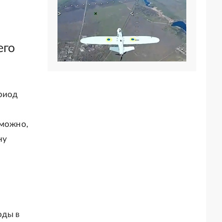
его
ериод
зможно,
ну
оды в