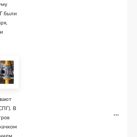
уму
ХГ были
ря,
ни
ывают
ПГ). В
тров
скачком
ением