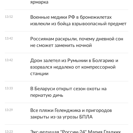
ярмарка
Военные медики РФ в бронежилетах
13:52
извлекли из бойца взрывоопасный предмет
Россиянам раскрыли, почему дневной сон
13:42
не сможет заменить ночной
Дрон залетел из Румынии в Болгарию и
13:42
взорвался недалеко от компрессорной
станции
В Беларуси открыт сезон охоты на
13:33
пернатую дичь
Все пляжи Геленджика и пригородов
13:29
закрыты из-за угрозы БПЛА
Экс-ведущая "России-24" Мария Гладких
13:23