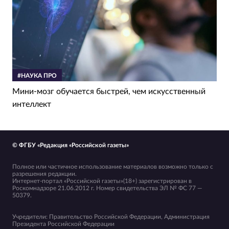
#НАУКА ПРО
Мини-мозг обучается быстрей, чем искусственный
интеллект
© ФГБУ «Редакция «Российской газеты»
Полное или частичное использование материалов возможно только с
разрешения редакции.
Интернет-портал «Российской газеты»(18+) зарегистрирован в
Роскомнадзоре 21.06.2012 г. Номер свидетельства ЭЛ № ФС 77 —
50379.
Учредители: Правительство Российской Федерации, Администрация
Президента Российской Федерации