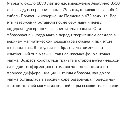
Маркато около 8890 лет до н.э, извержение Авеллино 3950
лет назад, извержение около 79 г. н.э., повлекшее за собой
гибель Помпей, и извержение Поллена в 472 году н.э. Все
эти извержения оставили после себя лаву и пемзу,
содержащую крошечные кристаллы граната. Они
образовались, когда магма перед извержением оседала в
верхнем магматическом резервуаре вулкана и при этом
охлаждалась. В результате образовался химически
измененный тип магмы - так называемая фонолитовая
магма. Возраст кристаллов граната в старой вулканической
лаве дает информацию о том, когда происходил этот
процесс дифференциации и, таким образом, как долго
магма оставалась в верхней коре резервуара, прежде чем
приток горячей магмы из нижней коры вызовет извержение.