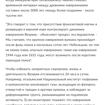
когда минералы кристаллизовались. Анализ показал:
временной интервал между древними извержениями
составил около 5000 лет, между более поздними - около
тысячи лет.
"Это говорит о том, что присутствие фонолитовой магмы в
резервуаре в верхней коре контролирует динамику
извержения Везувия, - объясняют процесс исследователи. -
Мы считаем, что крупное извержение вулкана произойдет
после фазы покоя в несколько сотен лет. Небольшие, но тем
не менее очень опасные извержения, такие как извержения
1944 года или 1631 года, могут возникать после коротких
периодов покоя".
Чтобы избежать неприятных сюрпризов, жизнь и
деятельность Везувия отслеживаются 24 часа в сутки.
Например, итальянский Национальный институт геофизики
и вулканологии анализирует газы, выходящие из фумарол,
отверстий и трещин в кратере вулкана, и наблюдает за
деформациями грунта, указывающими на подземную
активность. Если мониторинг покажет, что извержение