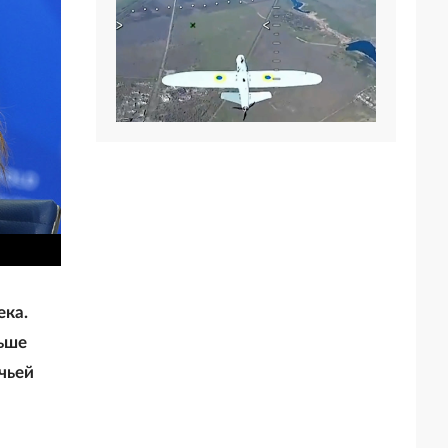
ека.
льше
чьей