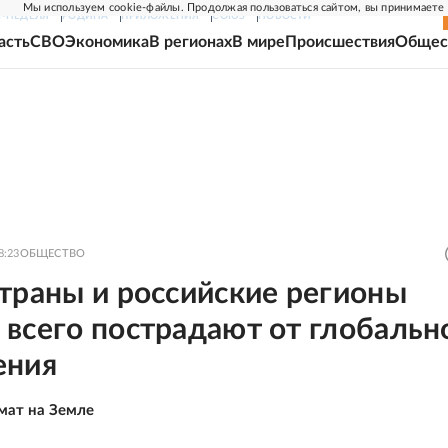
Мы используем cookie-файлы. Продолжая пользоваться сайтом, вы принимаете
Г-НЕДЕЛЯ
РОДИНА
ПРИЛОЖЕНИЯ
СОЮЗ
НОВОСТИ
асть
СВО
Экономика
В регионах
В мире
Происшествия
Общес
8:23
ОБЩЕСТВО
траны и российские регионы
всего пострадают от глобальн
ения
мат на Земле