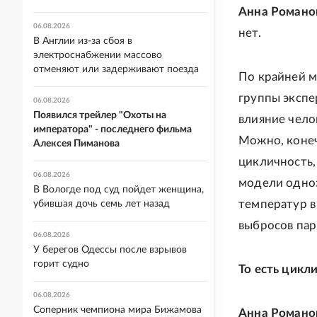
Анна Романо
06.08.2026
нет.
В Англии из-за сбоя в
электроснабжении массово
отменяют или задерживают поезда
По крайней 
группы экспе
06.08.2026
Появился трейлер "Охоты на
влияние чело
императора" - последнего фильма
Можно, конеч
Алексея Пиманова
цикличность,
06.08.2026
модели одноз
В Вологде под суд пойдет женщина,
температур в
убившая дочь семь лет назад
выбросов пар
06.08.2026
У берегов Одессы после взрывов
горит судно
То есть цикл
06.08.2026
Соперник чемпиона мира Бижамова
Анна Романо