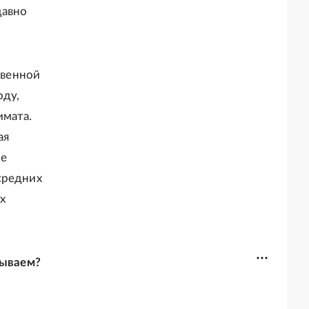
давно
твенной
оду,
имата.
ая
ие
средних
х
сываем?