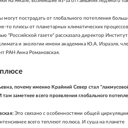
нки на Ямале, возникшие из-за оттаивания ледяного па
ы могут пострадать от глобального потепления больше
кие-то плюсы от планетарных климатических процессо
вью "Российской газете" рассказала директор Институт
климата и экологии имени академика Ю.А. Израэля, чл
т РАН Анна Романовская.
 плюсе
евна, почему именно Крайний Север стал "лакмусово
 там заметнее всего проявления глобального потепл
вская:
Это связано с особенностями общей циркуляци
нтенсивнее всего теплеют полюса. И суша на планете