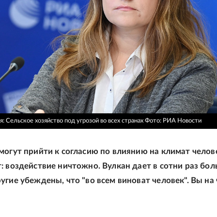
: Сельское хозяйство под угрозой во всех странах
Фото: РИА Новости
могут прийти к согласию по влиянию на климат челов
: воздействие ничтожно. Вулкан дает в сотни раз бо
угие убеждены, что "во всем виноват человек". Вы на 