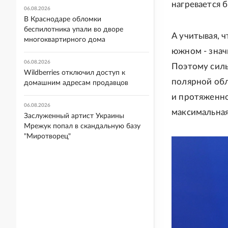
нагревается 
06.08.2026
В Краснодаре обломки
беспилотника упали во дворе
А учитывая, 
многоквартирного дома
южном - знач
06.08.2026
Поэтому силь
Wildberries отключил доступ к
полярной обл
домашним адресам продавцов
и протяженно
06.08.2026
максимальная
Заслуженный артист Украины
Мрежук попал в скандальную базу
"Миротворец"