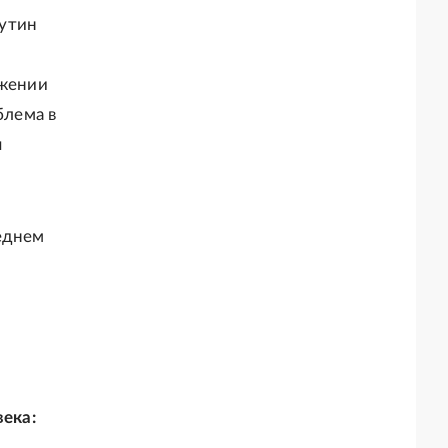
лутин
яжении
блема в
я
реднем
ека: