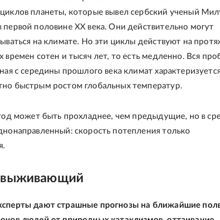
циклов планеты, которые вывел сербский ученый Ми
 первой половине XX века. Они действительно могут
зываться на климате. Но эти циклы действуют на прот
х времен сотен и тысяч лет, то есть медленно. Вся про
иная с середины прошлого века климат характеризуетс
тно быстрым ростом глобальных температур.
 год может быть прохладнее, чем предыдущие, но в с
днонаправленный: скорость потепления только
я.
 выживающий
ксперты дают страшные прогнозы на ближайшие полв
ионов людей от природных катаклизмов, оттаивание