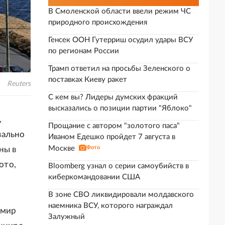
В Смоленской области ввели режим ЧС
природного происхождения
Генсек ООН Гутерриш осудил удары ВСУ
по регионам России
Трамп ответил на просьбы Зеленского о
поставках Киеву ракет
Reuters
С кем вы? Лидеры думских фракций
высказались о позиции партии "Яблоко"
,
Прощание с автором "золотого паса"
вально
Иваном Едешко пройдет 7 августа в
Москве
Фото
ны в
ото,
Bloomberg узнал о серии самоубийств в
киберкомандовании США
В зоне СВО ликвидировали молдавского
наемника ВСУ, которого награждал
 мир
Залужный