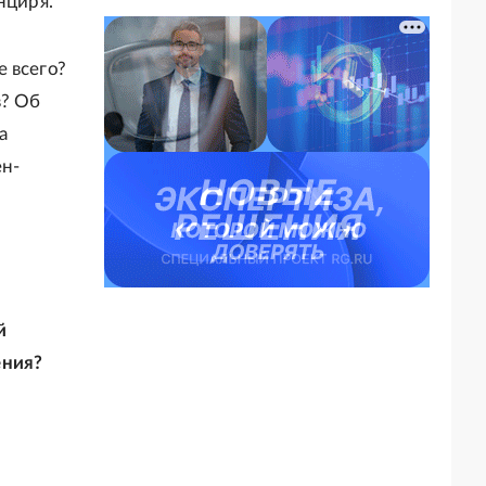
нциря.
 всего?
в? Об
а
ен-
й
ения?
и