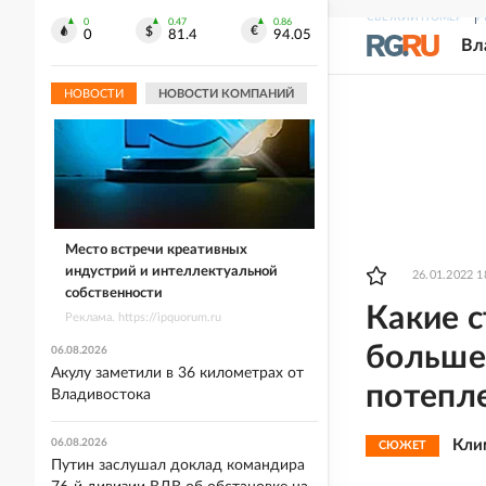
СВЕЖИЙ НОМЕР
Р
0
0.47
0.86
0
81.4
94.05
Вл
НОВОСТИ
НОВОСТИ КОМПАНИЙ
Место встречи креативных
индустрий и интеллектуальной
26.01.2022 1
собственности
Какие с
Реклама. https://ipquorum.ru
больше 
06.08.2026
Акулу заметили в 36 километрах от
потепл
Владивостока
06.08.2026
Кли
СЮЖЕТ
Путин заслушал доклад командира