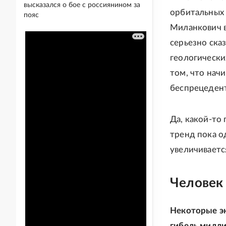
высказался о бое с россиянином за
орбитальных 
пояс
Миланкович в
серьезно ска
геологически
том, что нач
беспрецеден
Да, какой-то
тренд пока о
увеличиваетс
Человек
Некоторые э
гибель милл