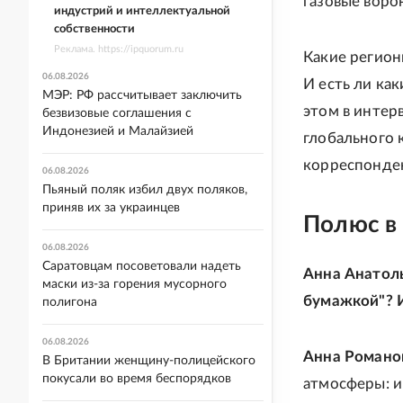
газовые воро
индустрий и интеллектуальной
собственности
Реклама. https://ipquorum.ru
Какие регион
06.08.2026
И есть ли ка
МЭР: РФ рассчитывает заключить
этом в интер
безвизовые соглашения с
Индонезией и Малайзией
глобального 
корреспонден
06.08.2026
Пьяный поляк избил двух поляков,
приняв их за украинцев
Полюс в
06.08.2026
Саратовцам посоветовали надеть
Анна Анатоль
маски из-за горения мусорного
бумажкой"? И
полигона
06.08.2026
Анна Романо
В Британии женщину-полицейского
покусали во время беспорядков
атмосферы: и