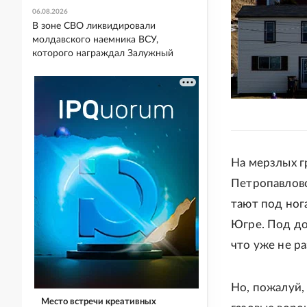
06.08.2026
В зоне СВО ликвидировали
молдавского наемника ВСУ,
которого награждал Залужный
На мерзлых гр
Петропавловс
тают под ног
Югре. Под до
что уже не ра
Но, пожалуй,
Место встречи креативных