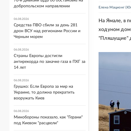
76-й дивизии ВДВ об обстановке на
добропольском направлении
Елена Мационг
(Юг
06.08.2026
На Ямале, в 
Средства ПВО сбили за день 281
ходуном дом 
дрон ВСУ над регионами России и
Черным морем
"Пляшущие" д
06.08.2026
Страны Европы достигли
антирекорда по закачке газа в ПХГ за
14 лет
06.08.2026
Грушко: Если Европа за мир на
Украине, то должна прекратить
вооружать Киев
06.08.2026
Минобороны показало, как "Герани"
под Киевом "расцвели"