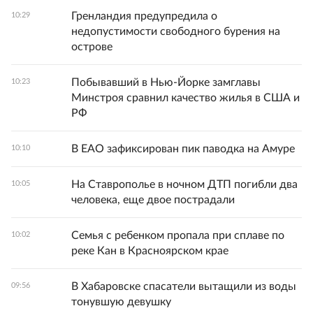
Гренландия предупредила о
10:29
недопустимости свободного бурения на
острове
Побывавший в Нью-Йорке замглавы
10:23
Минстроя сравнил качество жилья в США и
РФ
В ЕАО зафиксирован пик паводка на Амуре
10:10
На Ставрополье в ночном ДТП погибли два
10:05
человека, еще двое пострадали
Семья с ребенком пропала при сплаве по
10:02
реке Кан в Красноярском крае
В Хабаровске спасатели вытащили из воды
09:56
тонувшую девушку