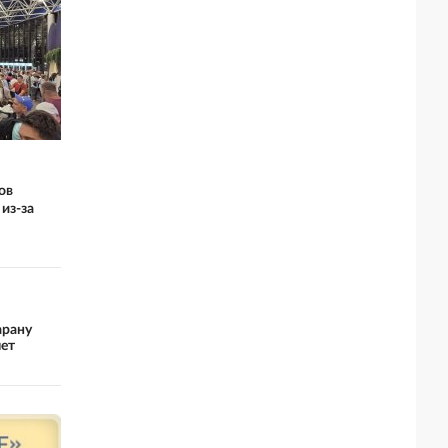
ов
из-за
арану
лет