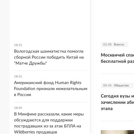
02:08
Власть
18:51
Вологодская шахматистка помогла
Москвичей спа
сборной России победить Китай на
бесплатной ра
"Матче Дружбы"
18:51
Американский фонд Human Rights
00:45
Общество
Foundation признали нежелательным
в России
Сегодня вузы 
зачислении аб
этапа
18:44
В Минфине рассказали, какие меры
обсуждаются для поддержки
пострадавших из-за атак БПЛА на
Wildberries продавцов