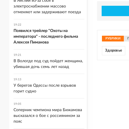
В Англии из-за сбоя в
электроснабжении массово
отменяют или задерживают поезда
19:22
Появился трейлер "Охоты на
императора" - последнего фильма
РУБРИКИ
Алексея Пиманова
Здоровье
19:21
В Вологде под суд пойдет женщина,
убившая дочь семь лет назад
19:13
У берегов Одессы после взрывов
горит судно
19:05
Соперник чемпиона мира Бижамова
высказался о бое с россиянином за
пояс