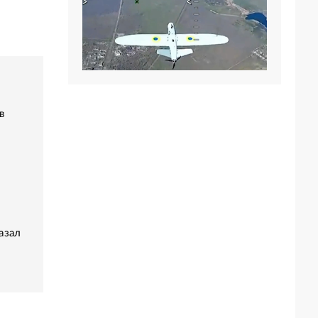
в
азал