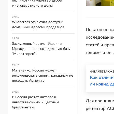
беспилотника упали во дворе
многоквартирного дома
19:41
Wildberries отключил доступ к
домашним адресам продавцов
Пока он опас
исследовании
19:38
Заслуженный артист Украины
статей и пре
Мрежук попал в скандальную базу
геноме, и он 
"Миротворец"
19:37
Матвиенко: Россия может
ЧИТАЙТЕ ТАКЖ
рекомендовать своим гражданам не
Как отличи
посещать Армению
ли ковид д
19:36
В России растет интерес к
Для проникно
инвестиционным и цветным
бриллиантам
рецептор ACE