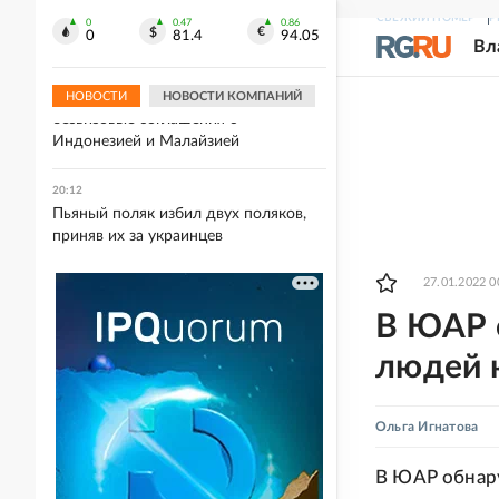
молдавского наемника ВСУ,
СВЕЖИЙ НОМЕР
Р
которого награждал Залужный
0
0.47
0.86
0
81.4
94.05
Вл
20:21
МЭР: РФ рассчитывает заключить
НОВОСТИ
НОВОСТИ КОМПАНИЙ
безвизовые соглашения с
Индонезией и Малайзией
20:12
Пьяный поляк избил двух поляков,
приняв их за украинцев
27.01.2022 0
В ЮАР 
людей 
Ольга Игнатова
В ЮАР обнару