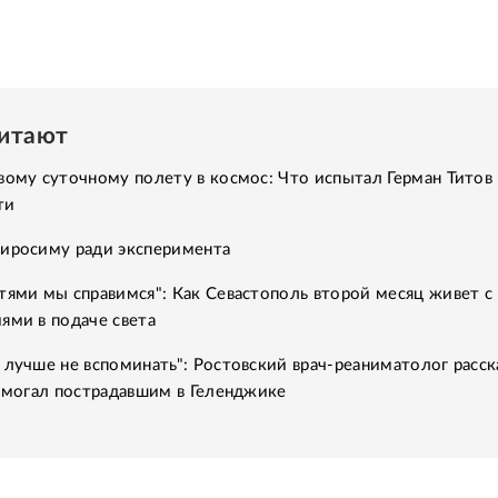
читают
вому суточному полету в космос: Что испытал Герман Титов 
ти
Хиросиму ради эксперимента
тями мы справимся": Как Севастополь второй месяц живет с
ями в подаче света
 лучше не вспоминать": Ростовский врач-реаниматолог расск
помогал пострадавшим в Геленджике