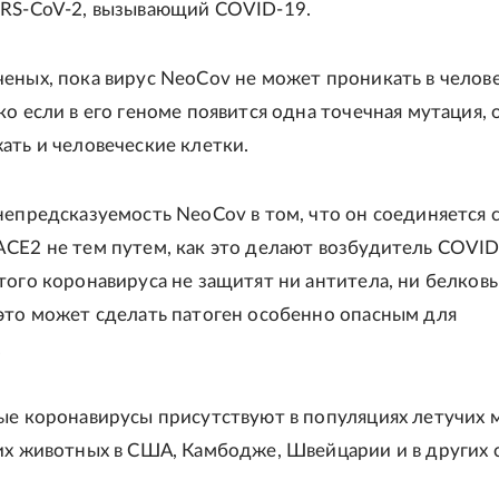
ARS-CoV-2, вызывающий COVID-19.
еных, пока вирус NeoCov не может проникать в челов
ко если в его геноме появится одна точечная мутация, 
ать и человеческие клетки.
непредсказуемость NeoCov в том, что он соединяется 
CE2 не тем путем, как это делают возбудитель COVID
того коронавируса не защитят ни антитела, ни белков
это может сделать патоген особенно опасным для
.
ые коронавирусы присутствуют в популяциях летучих
их животных в США, Камбодже, Швейцарии и в других с