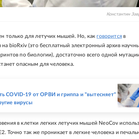
Константин За
ен только для летучих мышей. Но, как
говорится
в
 на bioRxiv (это бесплатный электронный архив научн
принтов по биологии), достаточно всего одной мутации
станет опасным для человека.
Е
ть COVID-19 от ОРВИ и гриппа и "вытесняет"
ругие вирусы
вения в клетки легких летучих мышей NeoCov исполь
2. Точно так же проникает в легкие человека и печаль