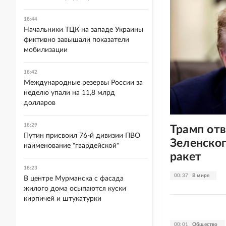
18:44
Начальники ТЦК на западе Украины
фиктивно завышали показатели
мобилизации
18:42
Международные резервы России за
неделю упали на 11,8 млрд
долларов
18:29
Трамп отв
Путин присвоил 76-й дивизии ПВО
Зеленског
наименование "гвардейской"
ракет
18:23
00:37
В мире
В центре Мурманска с фасада
жилого дома осыпаются куски
кирпичей и штукатурки
00:01
Общество