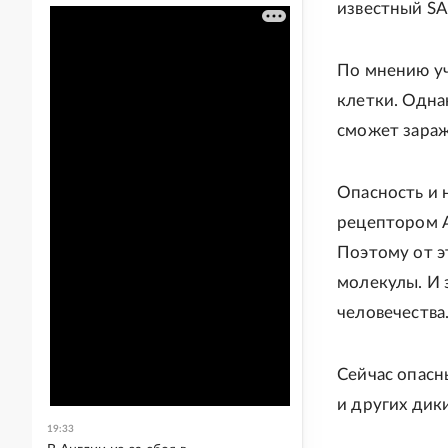
известный S
По мнению уч
клетки. Одна
сможет зараж
Опасность и 
рецептором A
Поэтому от э
молекулы. И 
человечества
Сейчас опасн
и других дик
19:33