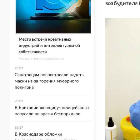
возбудителя
Место встречи креативных
индустрий и интеллектуальной
собственности
Реклама. https://ipquorum.ru
20:07
Саратовцам посоветовали надеть
маски из-за горения мусорного
полигона
20:01
В Британии женщину-полицейского
покусали во время беспорядков
19:57
В Краснодаре обломки