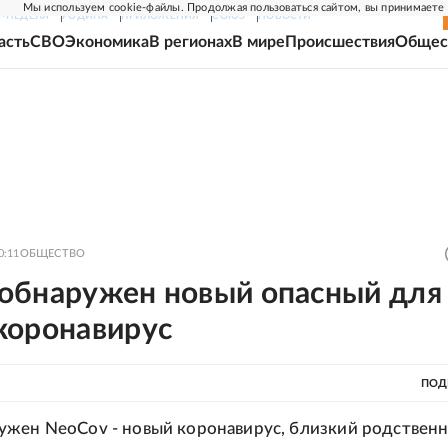
Мы используем cookie-файлы. Продолжая пользоваться сайтом, вы принимаете
Г-НЕДЕЛЯ
РОДИНА
ПРИЛОЖЕНИЯ
СОЮЗ
НОВОСТИ
асть
СВО
Экономика
В регионах
В мире
Происшествия
Общес
0:11
ОБЩЕСТВО
обнаружен новый опасный для
коронавирус
ПОД
жен NeoCov - новый коронавирус, близкий родствен