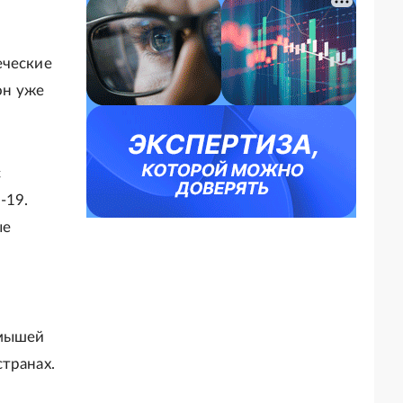
еческие
он уже
с
-19.
ые
 мышей
транах.