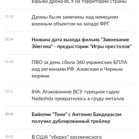
взрыва дрона ВСУ на территории страны
Дроны были замечены над немецким
21:18
военным объектом на западе ФРГ
Названа дата выхода фильма "Завоевание
21:16
Эйегона" - предыстории "Игры престолов"
ПВО за день сбила 360 украинских БПЛА
21:00
над регионами РФ, Азовским и Черным
морями
IHA: Атакованное ВСУ турецкое судно
20:51
Nadezhda превратилось в груду металла
Байопик "Тони" с Антонио Бандерасом
20:42
получил дублированный трейлер
В США "уборку" космического
20:42