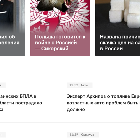
вил об
Польша готовится к
Названа причи
авления
войне с Россией
скачка цен на с
— Сикорский
в России
я
11:32
Авто
раинских БПЛА в
Эксперт Архипов о топливе Евр
бласти пострадало
возрастных авто проблем быть 
ка
должно
я
11:29
Культура