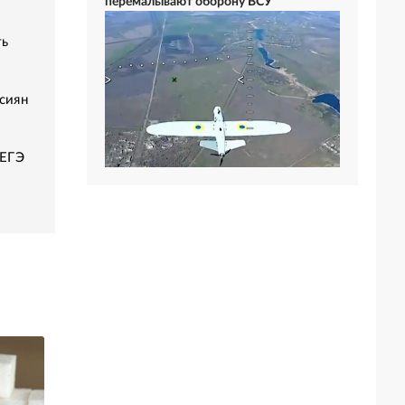
перемалывают оборону ВСУ
ть
сиян
 ЕГЭ