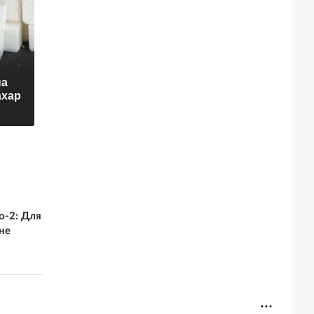
Трамп спас ребёнка
на
Безрукова
от падения со
ахар
оказалась в
сцены и пошутил
инвалидном кресле
про Байдена
о-2: Для
не