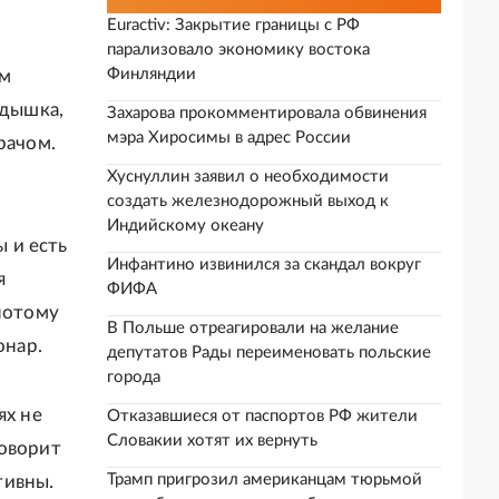
Euractiv: Закрытие границы с РФ
парализовало экономику востока
Финляндии
ом
одышка,
Захарова прокомментировала обвинения
мэра Хиросимы в адрес России
рачом.
Хуснуллин заявил о необходимости
создать железнодорожный выход к
Индийскому океану
 и есть
Инфантино извинился за скандал вокруг
я
ФИФА
 потому
В Польше отреагировали на желание
онар.
депутатов Рады переименовать польские
города
ях не
Отказавшиеся от паспортов РФ жители
Словакии хотят их вернуть
говорит
Трамп пригрозил американцам тюрьмой
тивны.