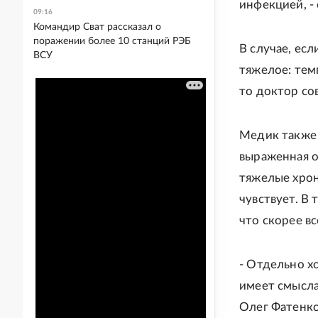
инфекцией, -
09:16
Командир Сват рассказал о
поражении более 10 станций РЭБ
В случае, ес
ВСУ
тяжелое: тем
то доктор со
Медик также 
выраженная о
тяжелые хрон
чувствует. В
что скорее вс
- Отдельно х
имеет смысла
Олег Фатенко