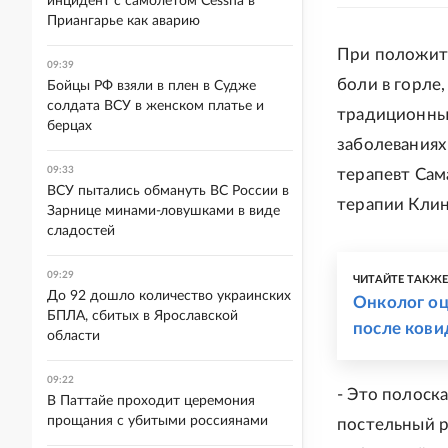
инцидент с самолетом Cessna в
Приангарье как аварию
При положите
09:39
боли в горле
Бойцы РФ взяли в плен в Судже
солдата ВСУ в женском платье и
традиционны
берцах
заболеваниях
09:33
терапевт Сам
ВСУ пытались обмануть ВС России в
терапии Кли
Зарнице минами-ловушками в виде
сладостей
09:29
ЧИТАЙТЕ ТАКЖ
До 92 дошло количество украинских
Онколог оц
БПЛА, сбитых в Ярославской
после кови
области
09:22
- Это полоск
В Паттайе проходит церемония
прощания с убитыми россиянами
постельный р