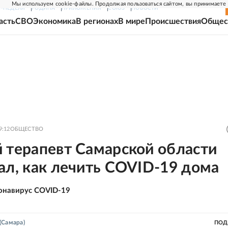
Мы используем cookie-файлы. Продолжая пользоваться сайтом, вы принимаете
Г-НЕДЕЛЯ
РОДИНА
ПРИЛОЖЕНИЯ
СОЮЗ
НОВОСТИ
асть
СВО
Экономика
В регионах
В мире
Происшествия
Общес
9:12
ОБЩЕСТВО
 терапевт Самарской области
ал, как лечить COVID-19 дома
онавирус COVID-19
(Самара)
ПОД