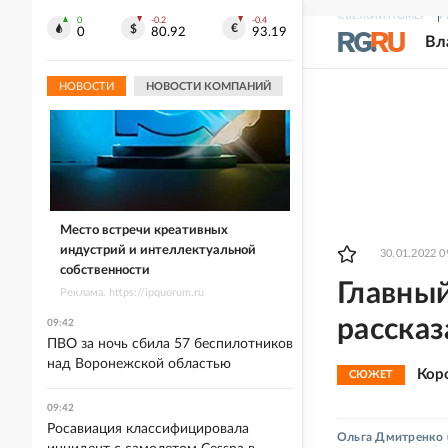
СВЕЖИЙ НОМЕР
Р
0
-0.2
-0.4
0
80.92
93.19
Вл
НОВОСТИ
НОВОСТИ КОМПАНИЙ
Место встречи креативных
индустрий и интеллектуальной
30.01.2022 0
собственности
Главный
Реклама. https://ipquorum.ru
рассказ
09:42
ПВО за ночь сбила 57 беспилотников
над Воронежской областью
Кор
СЮЖЕТ
09:42
Росавиация классифицировала
Ольга Дмитренко