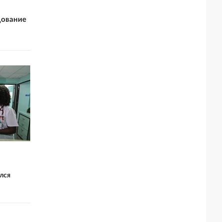
дование
лся