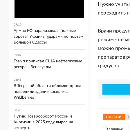
Нужно учитыв
переходить н
09:10
Врачи предуп
Армия РФ парализовала "южные
ворота" Украины ударами по портам
режим - не м
Большой Одессы
можно промы
09:07
препаратов 
Трамп приписал США нефтегазовые
градусов.
ресурсы Венесуэлы
08:48
В Тверской области обломки дрона
повредили здание комплекса
Wildberries
08:45
Путин: Товарооборот России и
РУБРИКИ
Киргизии в 2025 году вырос на
четверть
Здоровье