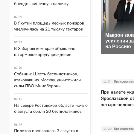
брендов кишечную палочку
07:39
В Якутии площадь лесных пожаров
увеличилась на 21 тысячу гектаров
Макрон зая
усилении д
07:33
на Россию
В Хабаровском крае объявлено
штормовое предупреждение
07:30
Собянин: Шесть беспилотников,
атаковавших Москву, уничтожили
11:34
Происшестви
силы ПВО Минобороны
При налете ук
Ярославской о
07:15
четыре челове
На севере Ростовской области ночью
6 августа сбили 20 беспилотников
06:49
11:30
Происшестви
Пилотов пропавшего 3 августа в