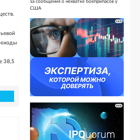
за сообщения о нехватке боеприпасов у
США
ществ.
тьевой
проходы
 38,5