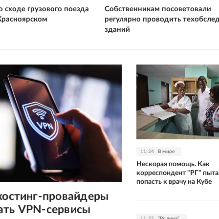
о сходе грузового поезда
Собственникам посоветовали
 Красноярском
регулярно проводить техобсле
зданий
11:24
В мире
Нескорая помощь. Как
корреспондент "РГ" пыта
попасть к врачу на Кубе
 хостинг-провайдеры
ать VPN-сервисы
11:22
"Родина"