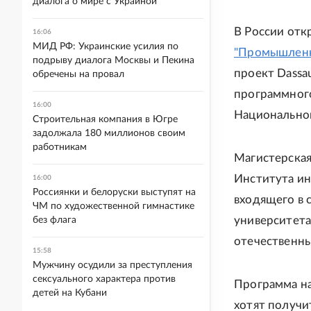
диалога о мире с Украиной
В России отк
16:06
МИД РФ: Украинские усилия по
"Промышленн
подрыву диалога Москвы и Пекина
проект Dassa
обречены на провал
программного
16:00
Национальног
Строительная компания в Югре
задолжала 180 миллионов своим
работникам
Магистерская
Института ин
16:00
Россиянки и белоруски выступят на
входящего в 
ЧМ по художественной гимнастике
университета
без флага
отечественны
15:58
Мужчину осудили за преступления
сексуального характера против
Программа на
детей на Кубани
хотят получи