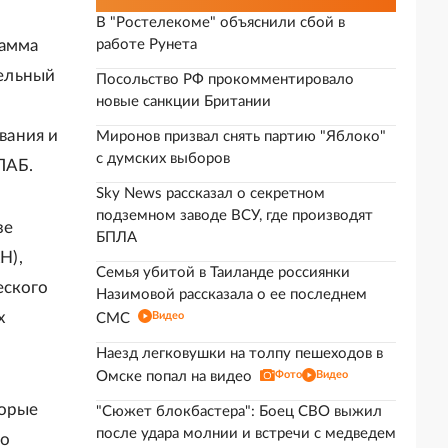
В "Ростелекоме" объяснили сбой в
рамма
работе Рунета
тельный
Посольство РФ прокомментировало
новые санкции Британии
вания и
Миронов призвал снять партию "Яблоко"
с думских выборов
ЛАБ.
Sky News рассказал о секретном
подземном заводе ВСУ, где производят
зе
БПЛА
Н),
Семья убитой в Таиланде россиянки
еского
Назимовой рассказала о ее последнем
х
Видео
СМС
Наезд легковушки на толпу пешеходов в
Омске попал на видео
Фото
Видео
торые
"Сюжет блокбастера": Боец СВО выжил
после удара молнии и встречи с медведем
го