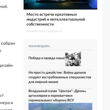
ной.
Место встречи креативных
индустрий и интеллектуальной
собственности
Реклама. https://ipquorum.ru
 собран
РЕКОМЕНДУЕМ
е
Победа и правда наша!
дизайн
Не просто джойстик: Война дронов
создает востребованных специалистов
для мирной жизни
Воздушный кулак "Центра": Дроны,
ыт
артиллерия и перехватчики
перемалывают оборону ВСУ
нера и