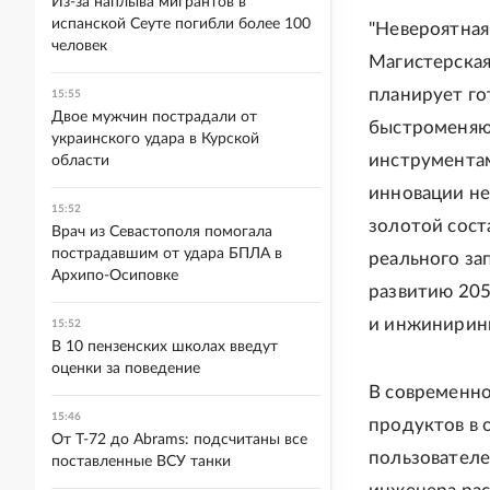
Из-за наплыва мигрантов в
испанской Сеуте погибли более 100
"Невероятная
человек
Магистерска
планирует го
15:55
Двое мужчин пострадали от
быстроменяю
украинского удара в Курской
инструментам
области
инновации не
15:52
золотой сост
Врач из Севастополя помогала
пострадавшим от удара БПЛА в
реального за
Архипо-Осиповке
развитию 20
и инжиниринг
15:52
В 10 пензенских школах введут
оценки за поведение
В современно
15:46
продуктов в 
От Т-72 до Abrams: подсчитаны все
пользовател
поставленные ВСУ танки