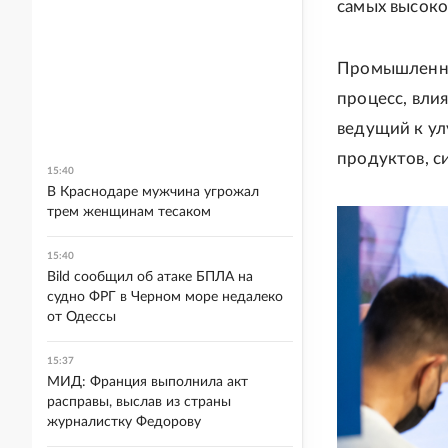
самых высокоо
Промышленный
процесс, вли
ведущий к ул
продуктов, си
15:40
В Краснодаре мужчина угрожал
трем женщинам тесаком
15:40
Bild сообщил об атаке БПЛА на
судно ФРГ в Черном море недалеко
от Одессы
15:37
МИД: Франция выполнила акт
расправы, выслав из страны
журналистку Федорову