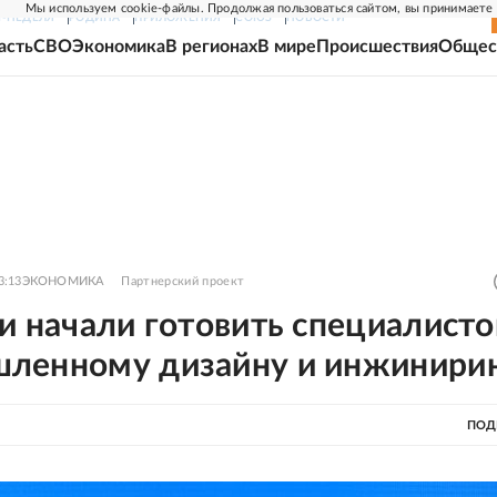
Мы используем cookie-файлы. Продолжая пользоваться сайтом, вы принимаете
Г-НЕДЕЛЯ
РОДИНА
ПРИЛОЖЕНИЯ
СОЮЗ
НОВОСТИ
асть
СВО
Экономика
В регионах
В мире
Происшествия
Общес
3:13
ЭКОНОМИКА
Партнерский проект
и начали готовить специалисто
ленному дизайну и инжинири
ПОД