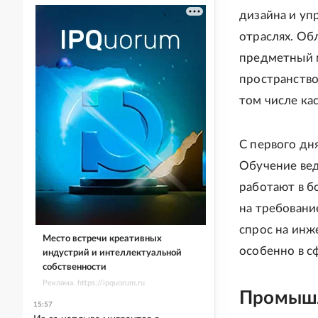
дизайна и уп
отраслях. Об
предметный м
пространство,
том числе ка
С первого дн
Обучение вед
работают в б
на требовани
спрос на инж
Место встречи креативных
особенно в сф
индустрий и интеллектуальной
собственности
Реклама. https://ipquorum.ru
Промышл
15:57