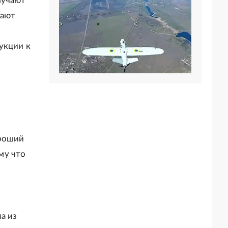
лучают
чают
укции к
ороший
му что
а из