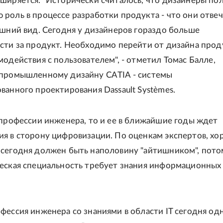
ширяется. "Исторически считалось, что дизайнеры по
роль в процессе разработки продукта - что они отве
ешний вид. Сегодня у дизайнеров гораздо больше
сти за продукт. Необходимо перейти от дизайна прод
модействия с пользователем", - отметил Томас Балле,
 промышленному дизайну CATIA - системы
ванного проектирования Dassault Systèmes.
 профессии инженера, то и ее в ближайшие годы ждет
я в сторону цифровизации. По оценкам экспертов, х
сегодня должен быть наполовину "айтишником", пото
еская специальность требует знания информационных
фессия инженера со знаниями в области IT сегодня одн