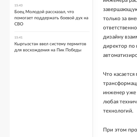
инженера рас
15:43
завершающую 
Боец Молодой рассказал, что
помогает поддержать боевой дух на
только за вн
СВО
ответственно
дизайну взаи
15:41
Кыргызстан ввел систему пермитов
директор по
для восхождения на Пик Победы
автоматизиро
Что касается
трансформаци
инженер уже 
любая технич
технологий.
При этом про