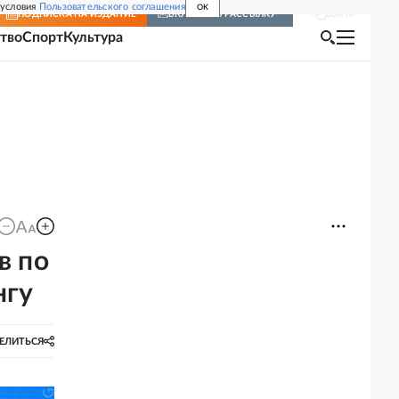
 условия
Пользовательского соглашения
OK
Войти
ПОДПИСКА
НА ИЗДАНИЕ
ВКЛЮЧИТЬ РАССЫЛКУ
тво
Спорт
Культура
в по
нгу
ЕЛИТЬСЯ