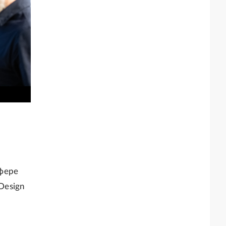
фере
Design