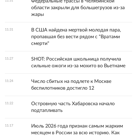
Федеральные трассы в Челябинской
11:31
области закрыли для большегрузов из-за
жары
В США найдена мертвой молодая пара,
11:31
пропавшая без вести рядом с "Вратами
смерти"
SHOT: Российская школьница получила
11:27
сильные ожоги из-за мохито во Вьетнаме
Число сбитых на подлете к Москве
11:24
беспилотников достигло 12
Островную часть Хабаровска начало
11:22
подтапливать
Июль 2026 года признан самым жарким
11:17
месяцем в России за всю историю. Как