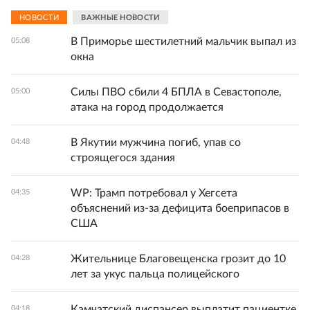
НОВОСТИ
ВАЖНЫЕ НОВОСТИ
В Приморье шестилетний мальчик выпал из
05:08
окна
Силы ПВО сбили 4 БПЛА в Севастополе,
05:00
атака на город продолжается
В Якутии мужчина погиб, упав со
04:48
строящегося здания
WP: Трамп потребовал у Хегсета
04:35
объяснений из-за дефицита боеприпасов в
США
Жительнице Благовещенска грозит до 10
04:28
лет за укус пальца полицейского
Камчатский диспансер выплатит пациентке
04:18