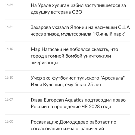
На Урале хулиган избил заступившегося за
16:39
девушку ветерана СВО
Захарова указала Японии на насмешки США
16:31
через эпизод мультсериала "Южный парк"
Мэр Нагасаки не побоялся сказать, что
16:10
город атомной бомбой уничтожили
американцы
Умер экс-футболист тульского "Арсенала"
16:10
Илья Кулешин, ему было 25 лет
Глава European Aquatics подтвердил право
16:07
России на проведение ЧЕ 2028 года
Росавиация: Домодедово работает по
16:00
согласованию из-за ограничений