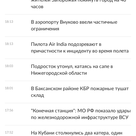
жителей Запорожья покинуть город на 48
часов
В аэропорту Внуково ввели частичные
18:13
ограничения
Пилота Air India подозревают в
18:13
причастности к инциденту во время полета
Подросток утонул, катаясь на сапе в
18:03
Нижегородской области
В Баксанском районе КБР пожарные тушат
18:01
склад
"Конечная станция": МО РФ показало удары
17:56
по железнодорожной инфраструктуре ВСУ
На Кубани столкнулись два катера, один
17:52