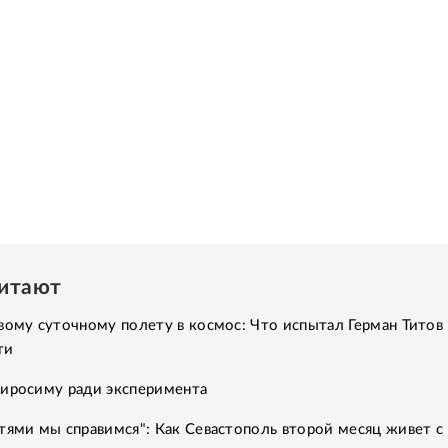
читают
вому суточному полету в космос: Что испытал Герман Титов 
ти
Хиросиму ради эксперимента
тями мы справимся": Как Севастополь второй месяц живет с