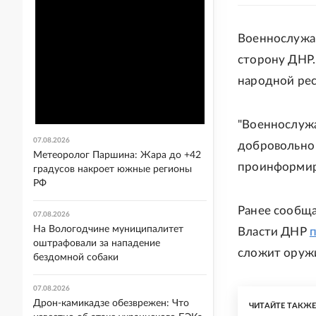
Военнослужа
сторону ДНР
народной ре
"Военнослуж
07.08.2026
добровольно 
Метеоролог Паршина: Жара до +42
проинформир
градусов накроет южные регионы
РФ
Ранее сообща
07.08.2026
На Вологодчине муниципалитет
Власти ДНР
оштрафовали за нападение
сложит оруж
бездомной собаки
07.08.2026
Дрон-камикадзе обезврежен: Что
ЧИТАЙТЕ ТАКЖ