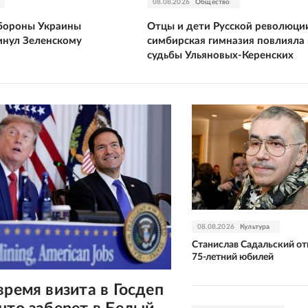
08.08.2026
Общество
бороны Украины
Отцы и дети Русской революции
нул Зеленскому
симбирская гимназия повлияла 
судьбы Ульяновых-Керенских
08.08.2026
Культура
Станислав Садальский от
75-летний юбилей
время визита в Госдеп