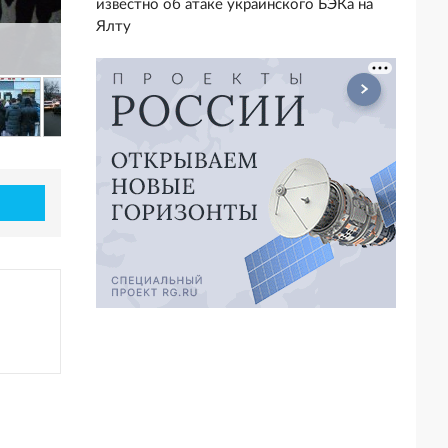
известно об атаке украинского БЭКа на
Ялту