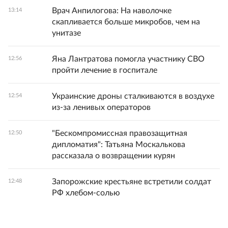
Врач Анпилогова: На наволочке
13:14
скапливается больше микробов, чем на
унитазе
Яна Лантратова помогла участнику СВО
12:56
пройти лечение в госпитале
Украинские дроны сталкиваются в воздухе
12:54
из-за ленивых операторов
"Бескомпромиссная правозащитная
12:50
дипломатия": Татьяна Москалькова
рассказала о возвращении курян
Запорожские крестьяне встретили солдат
12:48
РФ хлебом-солью