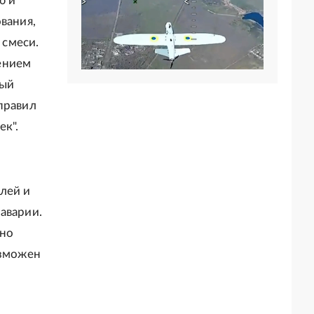
ю и
вания,
 смеси.
ением
рый
правил
к".
лей и
аварии.
рно
озможен