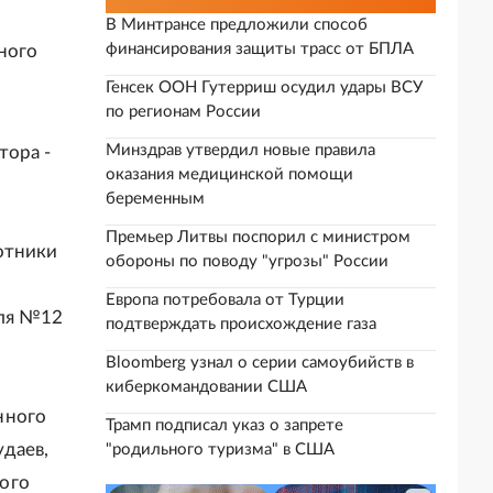
В Минтрансе предложили способ
финансирования защиты трасс от БПЛА
ного
Генсек ООН Гутерриш осудил удары ВСУ
по регионам России
Минздрав утвердил новые правила
тора -
оказания медицинской помощи
беременным
Премьер Литвы поспорил с министром
отники
обороны по поводу "угрозы" России
Европа потребовала от Турции
гля №12
подтверждать происхождение газа
Bloomberg узнал о серии самоубийств в
киберкомандовании США
нного
Трамп подписал указ о запрете
даев,
"родильного туризма" в США
ого