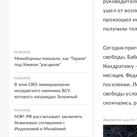
руководителя
ушел от возл
произошел но
получили те
Сегодня приг
06.08.2026
свободы, Баб
Минобороны показало, как "Герани"
под Киевом "расцвели"
Кондратюку - 
месяцев, Федю
06.08.2026
поселении. Л
В зоне СВО ликвидировали
молдавского наемника ВСУ,
свободы усло
которого награждал Залужный
скончались, 
06.08.2026
МЭР: РФ рассчитывает заключить
Авария на шахте 
безвизовые соглашения с
Индонезией и Малайзией