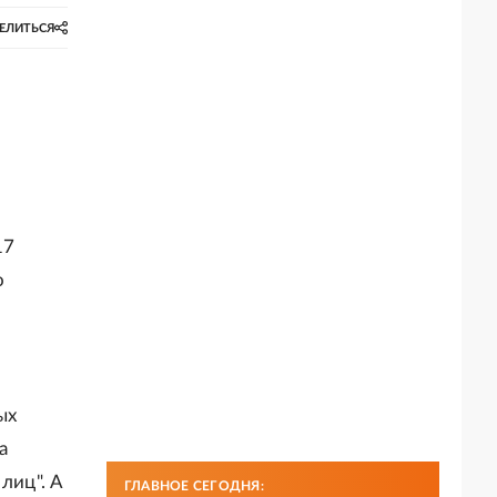
ЕЛИТЬСЯ
,
17
о
ых
а
лиц". А
ГЛАВНОЕ СЕГОДНЯ: