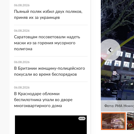
06.08.2026
Пьяный поляк избил двух поляков,
приняв их за украинцев
06.08.2026
Саратовцам посоветовали надеть
маски из-за горения мусорного
полигона
06.08.2026
В Британии женщину-полицейского
покусали во время беспорядков
06.08.2026
В Краснодаре обломки
беспилотника упали во дворе
многоквартирного дома
Фото: РИА Ново