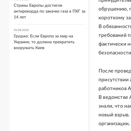
принудительн
Страны Европы достигли
обрушению, 
антирекорда по закачке газа в ПХГ за
14 лет
короткому за
В обязанност
06.08.2026
требований п
Грушко: Если Европа за мир на
Украине, то должна прекратить
фактически н
вооружать Киев
безопасности
После провед
присутствии 
работников А
В ведомстве 
знали, что н
новый взрыв.
организации,