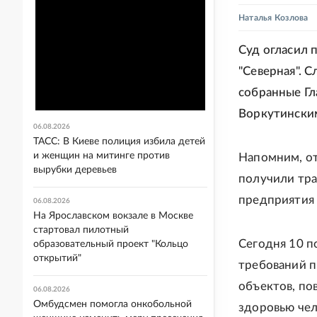
Наталья Козлова
Суд огласил 
"Северная". 
собранные Гл
Воркутинским
06.08.2026
ТАСС: В Киеве полиция избила детей
и женщин на митинге против
Напомним, от
вырубки деревьев
получили тра
предприятия 
06.08.2026
На Ярославском вокзале в Москве
стартовал пилотный
Сегодня 10 п
образовательный проект "Кольцо
открытий"
требований 
объектов, по
06.08.2026
Омбудсмен помогла онкобольной
здоровью чел