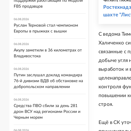
поддержки работающих по модели
ЧИТАЙТЕ ТАКЖ
FBS продавцов
Ростехнадз
шахте "Лис
06.08.2026
Руслан Терновой стал чемпионом
Европы в прыжках с вышки
С ведома Тим
Халиченко си
06.08.2026
Акулу заметили в 36 километрах от
связанные с 
Владивостока
добыче угля 
выработок и 
06.08.2026
Путин заслушал доклад командира
целенаправле
76-й дивизии ВДВ об обстановке на
контроля фун
добропольском направлении
повышении ко
06.08.2026
строя.
Средства ПВО сбили за день 281
дрон ВСУ над регионами России и
Черным морем
Ещё в СК уто
06.08.2026