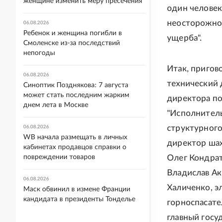
женщине изменить меру пресечения
один человек
неосторожнос
06.08.2026
Ребенок и женщина погибли в
ущерба".
Смоленске из-за последствий
непогоды
Итак, пригов
06.08.2026
технический 
Синоптик Позднякова: 7 августа
может стать последним жарким
директора по
днем лета в Москве
"Исполнитель
структурного
06.08.2026
WB начала размещать в личных
директор шах
кабинетах продавцов справки о
повреждении товаров
Олег Кондрат
Владислав Ак
06.08.2026
Халиченко, э
Маск обвинил в измене Франции
кандидата в президенты Тонделье
горноспасате
главный госу