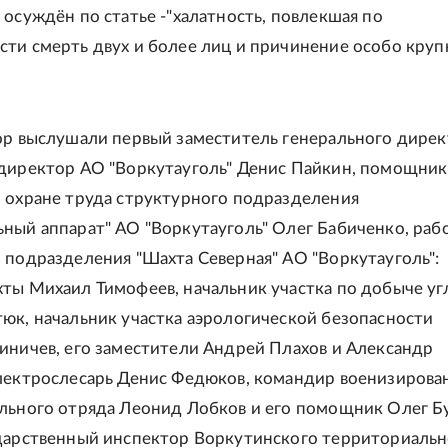
 осуждён по статье -"халатность, повлекшая по
ти смерть двух и более лиц и причинение особо круп
ор выслушали первый заместитель генерального дирек
директор АО "Воркутауголь" Денис Пайкин, помощник
 охране труда структурного подразделения
ный аппарат" АО "Воркутауголь" Олег Бабиченко, раб
 подразделения "Шахта Северная" АО "Воркутауголь":
ты Михаил Тимофеев, начальник участка по добыче у
юк, начальник участка аэрологической безопасности
иничев, его заместители Андрей Плахов и Александр
лектрослесарь Денис Федюков, командир военизирова
льного отряда Леонид Лобков и его помощник Олег Бу
дарственный инспектор Воркутинского территориальн