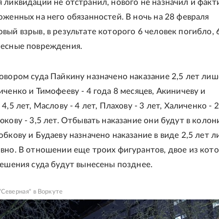
 ликвидации не отстранил, нового не назначил и факт
оженных на него обязанностей. В ночь на 28 февраля
вый взрыв, в результате которого 6 человек погибло, 
лесные повреждения.
овором суда Пайкину назначено наказание 2,5 лет ли
иченко и Тимофееву - 4 года 8 месяцев, Акиничеву и
4,5 лет, Маслову - 4 лет, Плахову - 3 лет, Халиченко - 
кову - 3,5 лет. Отбывать наказание они будут в колон
обкову и Будаеву назначено наказание в виде 2,5 лет 
вно. В отношении еще троих фигурантов, двое из кот
решения суда будут вынесены позднее.
"Северная" в Воркуте