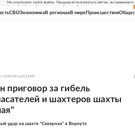
Мы используем cookie-файлы. Продолжая пользоваться сайтом, вы принимаете
Г-НЕДЕЛЯ
РОДИНА
ПРИЛОЖЕНИЯ
СОЮЗ
НОВОСТИ
асть
СВО
Экономика
В регионах
В мире
Происшествия
Общес
0:13
ПРОИСШЕСТВИЯ
 приговор за гибель
пасателей и шахтеров шахты
ая"
ный удар на шахте "Северная" в Воркуте