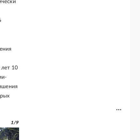
ически
6
шения
2 лет 10
ии-
лишения
орых
1
/
9