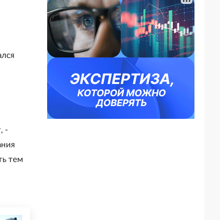
ался
 -
ания
ть тем
.