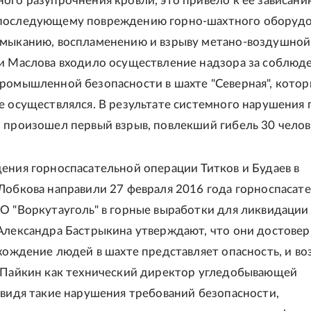
ого разупрочнения кровли, это привело к ее зависани
последующему повреждению горно-шахтного оборудо
мыканию, воспламенению и взрыву метано-воздушной
и Маслова входило осуществление надзора за соблюд
ромышленной безопасности в шахте "Северная", кото
е осуществлялся. В результате системного нарушения 
 произошел первый взрыв, повлекший гибель 30 челове
ения горноспасательной операции Титков и Будаев в
Лобкова направили 27 февраля 2016 года горноспасате
О "Воркутауголь" в горные выработки для ликвидации 
Александра Бастрыкина утверждают, что они достове
ахождение людей в шахте представляет опасность, и в
 Пайкин как технический директор угледобывающей
 видя такие нарушения требований безопасности,