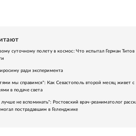
читают
вому суточному полету в космос: Что испытал Герман Титов 
ти
Хиросиму ради эксперимента
тями мы справимся": Как Севастополь второй месяц живет с
ями в подаче света
 лучше не вспоминать": Ростовский врач-реаниматолог расск
помогал пострадавшим в Геленджике