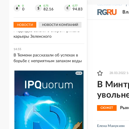
15:07
СВЕЖИЙ НОМЕР
Р
Президент Сербии Вучич рассказал о
0
0.75
0.77
0
82.16
94.83
Вл
переговорах с Зеленским
НОВОСТИ
НОВОСТИ КОМПАНИЙ
14:57
Медведев заявил о скором финале
карьеры Зеленского
14:55
В Тюмени рассказали об успехах в
борьбе с неприятным запахом воды
28.03.2022 1
В Минт
увольне
Рын
СЮЖЕТ
Елена Манукиян