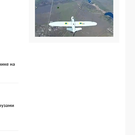
чике на
грузами