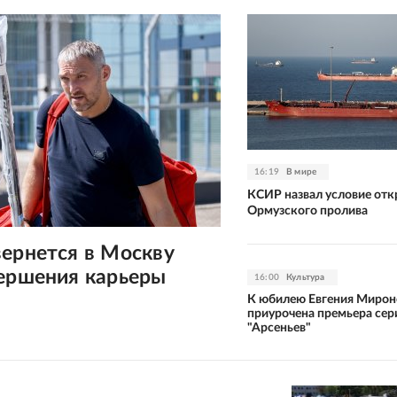
16:19
В мире
КСИР назвал условие от
Ормузского пролива
ернется в Москву
вершения карьеры
16:00
Культура
К юбилею Евгения Мирон
приурочена премьера сер
"Арсеньев"