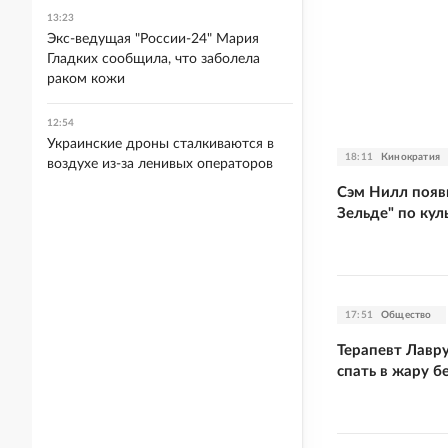
13:23
Экс-ведущая "России-24" Мария
Гладких сообщила, что заболела
раком кожи
12:54
Украинские дроны сталкиваются в
18:11
Кинократия
воздухе из-за ленивых операторов
Сэм Нилл появ
Зельде" по кул
17:51
Общество
Терапевт Лавр
спать в жару б