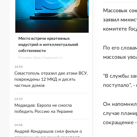
Массовых сок
заявил минис
комитете Гос
Место встречи креативных
индустрий и интеллектуальной
По его словам
собственности
массовых уво
Реклама. https://ipquorum.ru
14:54
Севастополь отразил две атаки ВСУ,
"В службы за
повреждены 12 МКД и десять
поступало", -
частных домов
14:53
Он напомнил,
Медведев: Европа не смогла
победить Россию на Украине
случае плани
сокращение - 
14:46
Андрей Кондрашов снял фильм о