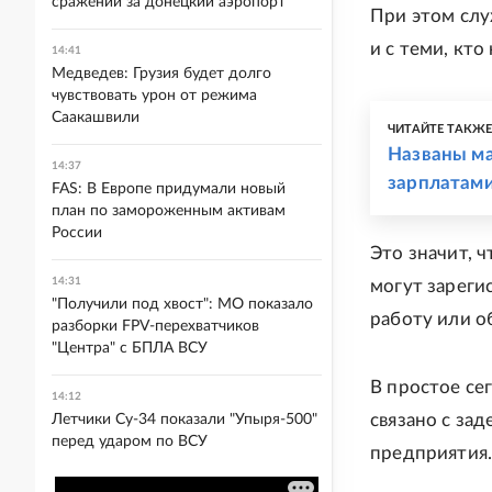
сражении за донецкий аэропорт
При этом слу
и с теми, кт
14:41
Медведев: Грузия будет долго
чувствовать урон от режима
Саакашвили
ЧИТАЙТЕ ТАКЖ
Названы ма
14:37
зарплатам
FAS: В Европе придумали новый
план по замороженным активам
России
Это значит, 
14:31
могут зареги
"Получили под хвост": МО показало
работу или о
разборки FPV-перехватчиков
"Центра" с БПЛА ВСУ
В простое се
14:12
связано с за
Летчики Су-34 показали "Упыря-500"
перед ударом по ВСУ
предприятия