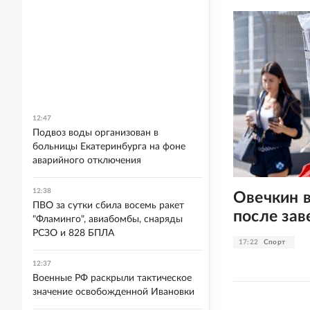
12:47
Подвоз воды организован в
больницы Екатеринбурга на фоне
аварийного отключения
12:38
Овечкин в
ПВО за сутки сбила восемь ракет
после за
"Фламинго", авиабомбы, снаряды
РСЗО и 828 БПЛА
17:22
Спорт
12:37
Военные РФ раскрыли тактическое
значение освобожденной Ивановки