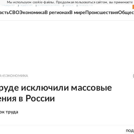
Мы используем cookie-файлы. Продолжая пользоваться сайтом, вы принимаете
Г-НЕДЕЛЯ
РОДИНА
ПРИЛОЖЕНИЯ
СОЮЗ
НОВОСТИ
асть
СВО
Экономика
В регионах
В мире
Происшествия
Общес
4:45
ЭКОНОМИКА
руде исключили массовые
ния в России
ок труда
ПОД