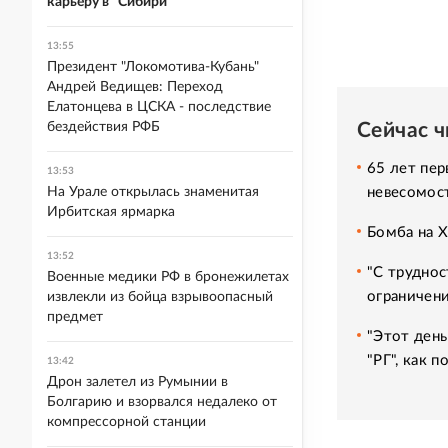
карьеру в "Сибири"
13:55
Президент "Локомотива-Кубань"
Андрей Ведищев: Переход
Елатонцева в ЦСКА - последствие
Сейчас 
бездействия РФБ
65 лет пер
13:53
невесомос
На Урале открылась знаменитая
Ирбитская ярмарка
Бомба на 
13:52
"С труднос
Военные медики РФ в бронежилетах
ограничени
извлекли из бойца взрывоопасный
предмет
"Этот день
"РГ", как 
13:42
Дрон залетел из Румынии в
Болгарию и взорвался недалеко от
компрессорной станции