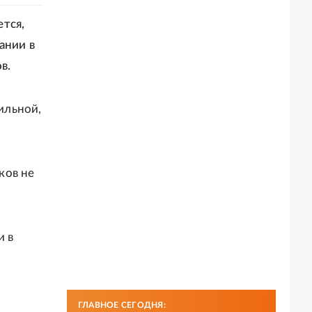
тся,
ании в
в.
бильной,
ков не
и в
ГЛАВНОЕ СЕГОДНЯ: