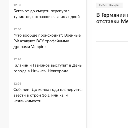
15:53
В мире
12:33
Бегемот до смерти перепугал
В Германии
туристов, погнавшись за их лодкой
отставки М
12:30
"Что вообще происходит": Военные
РФ атакуют ВСУ трофейными
дронами Vampire
12:26
Галанин и Газманов выступят в День
города в Нижнем Новгороде
12:26
Собянин: До конца года планируется
ввести в строй 16,1 млн кв. м
недвижимости