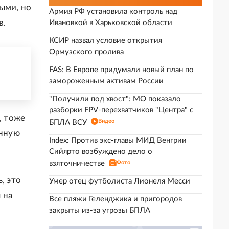
ыми, но
Армия РФ установила контроль над
в.
Ивановкой в Харьковской области
КСИР назвал условие открытия
Ормузского пролива
FAS: В Европе придумали новый план по
замороженным активам России
"Получили под хвост": МО показало
разборки FPV-перехватчиков "Центра" с
, тоже
Видео
БПЛА ВСУ
енную
Index: Против экс-главы МИД Венгрии
Сийярто возбуждено дело о
взяточничестве
Фото
, это
Умер отец футболиста Лионеля Месси
 на
Все пляжи Геленджика и пригородов
закрыты из-за угрозы БПЛА