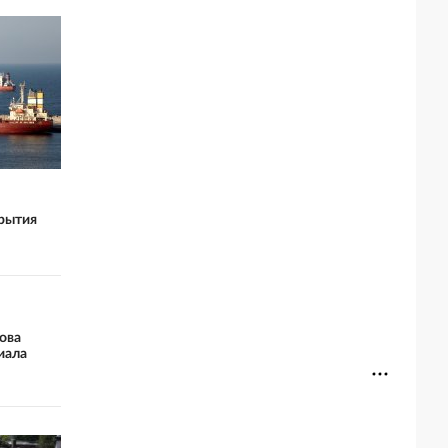
крытия
ова
иала