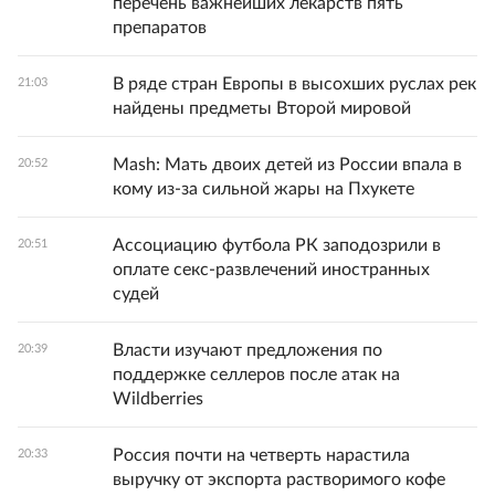
перечень важнейших лекарств пять
препаратов
В ряде стран Европы в высохших руслах рек
21:03
найдены предметы Второй мировой
Mash: Мать двоих детей из России впала в
20:52
кому из-за сильной жары на Пхукете
Ассоциацию футбола РК заподозрили в
20:51
оплате секс-развлечений иностранных
судей
Власти изучают предложения по
20:39
поддержке селлеров после атак на
Wildberries
Россия почти на четверть нарастила
20:33
выручку от экспорта растворимого кофе