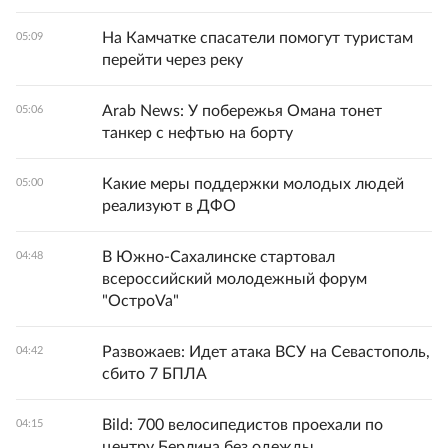
На Камчатке спасатели помогут туристам
05:09
перейти через реку
Arab News: У побережья Омана тонет
05:06
танкер с нефтью на борту
Какие меры поддержки молодых людей
05:00
реализуют в ДФО
В Южно-Сахалинске стартовал
04:48
всероссийский молодежный форум
"ОстроVa"
Развожаев: Идет атака ВСУ на Севастополь,
04:42
сбито 7 БПЛА
Bild: 700 велосипедистов проехали по
04:15
центру Берлина без одежды