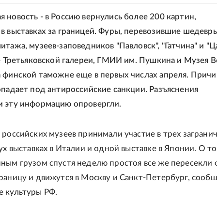
 новость - в Россию вернулись более 200 картин,
в выставках за границей. Фуры, перевозившие шедевры
итажа, музеев-заповедников "Павловск", "Гатчина" и "
же Третьяковской галереи, ГМИИ им. Пушкина и Музея В
 финской таможне еще в первых числах апреля. Причи
опадает под антироссийские санкции. Разъяснения
и эту информацию опровергли.
 российских музеев принимали участие в трех заграни
ух выставках в Италии и одной выставке в Японии. О то
ным грузом спустя неделю простоя все же пересекли 
раницу и движутся в Москву и Санкт-Петербург, сооб
 культуры РФ.