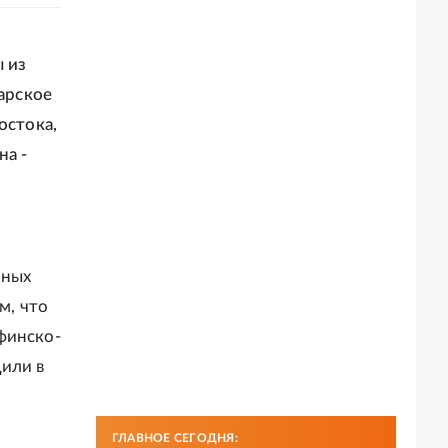
 из
Царское
остока,
на -
чных
м, что
финско-
щили в
ГЛАВНОЕ СЕГОДНЯ: