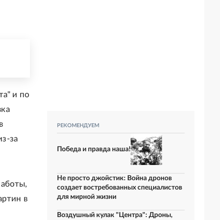
а" и по
вка
в
РЕКОМЕНДУЕМ
из-за
Победа и правда наша!
Не просто джойстик: Война дронов
работы,
создает востребованных специалистов
для мирной жизни
артин в
Воздушный кулак "Центра": Дроны,