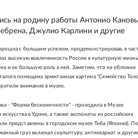
ись на родину работы Антонио Кановы
ебрена, Джулио Карлини и другие
прошла с большим успехом, продемонстрировав, в час
раз высокую вовлеченность России в культурную жизнь
ека и ее большую роль в ней. Заметим, что на обложке
талога помещена эрмитажная картина "Семейство Толс
братили внимание в музее.
вка - "Форма бесконечности" - проходила в Музее
 искусства в Удине, а также экспонаты из российских
ли представлены в городском музее Тиба (Япония). 
жанный груз включал скульптуру, антиквариат и други