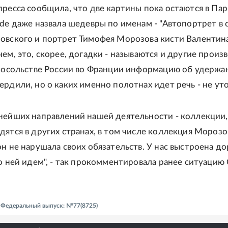
пресса сообщила, что две картины пока остаются в Па
nde даже назвала шедевры по именам - "Автопортрет в 
овского и портрет Тимофея Морозова кисти Валентин
чем, это, скорее, догадки - называются и другие произ
 посольстве России во Франции информацию об удержа
ердили, но о каких именно полотнах идет речь - не уто
нейших направлений нашей деятельности - коллекции,
дятся в других странах, в том числе коллекция Морозо
он не нарушала своих обязательств. У нас выстроена д
по ней идем", - так прокомментировала ранее ситуацию
 - Федеральный выпуск: №77(8725)