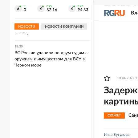
россиянка исчезла в ОАЭ
СВЕЖИЙ НОМЕР
Р
0
0.75
0.77
0
82.16
94.83
Вл
18:52
При консервации дома важно
соблюдать ряд условий. И вот
НОВОСТИ
НОВОСТИ КОМПАНИЙ
почему
18:30
ВС России ударили по двум судам с
оружием и имуществом для ВСУ в
Черном море
10.04.2022 1
Задерж
картины
Сан
СЮЖЕТ
Инга Бугулова