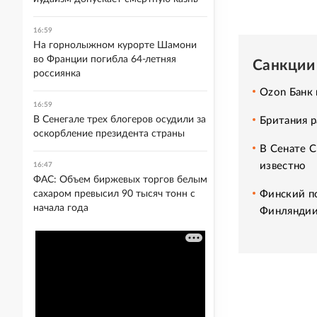
16:59
На горнолыжном курорте Шамони
во Франции погибла 64-летняя
Санкции
россиянка
Ozon Банк
16:59
В Сенегале трех блогеров осудили за
Британия 
оскорбление президента страны
В Сенате 
известно
16:47
ФАС: Объем биржевых торгов белым
Финский п
сахаром превысил 90 тысяч тонн с
начала года
Финлянди