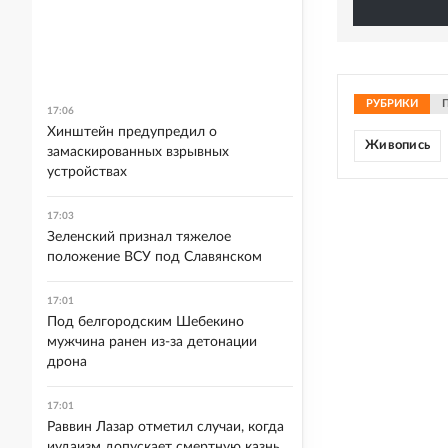
РУБРИКИ
17:06
Хинштейн предупредил о
Живопись
замаскированных взрывных
устройствах
17:03
Зеленский признал тяжелое
положение ВСУ под Славянском
17:01
Под белгородским Шебекино
мужчина ранен из-за детонации
дрона
17:01
Раввин Лазар отметил случаи, когда
иудаизм допускает смертную казнь