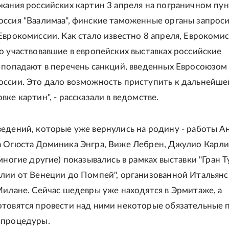
жания российских картин 3 апреля на пограничном пу
ссия "Ваалимаа", финские таможенные органы запрос
Еврокомиссии. Как стало известно 8 апреля, Еврокоми
о участвовавшие в европейских выставках российские
 попадают в перечень санкций, введенных Евросоюзом
ссии. Это дало возможность приступить к дальнейше
ке картин", - рассказали в ведомстве.
едений, которые уже вернулись на родину - работы А
 Огюста Доминика Энгра, Виже Лебрен, Джулио Карли
многие другие) показывались в рамках выставки "Гран Т
лии от Венеции до Помпей", организованной Итальян
Милане. Сейчас шедевры уже находятся в Эрмитаже, а
товятся провести над ними некоторые обязательные 
 процедуры.