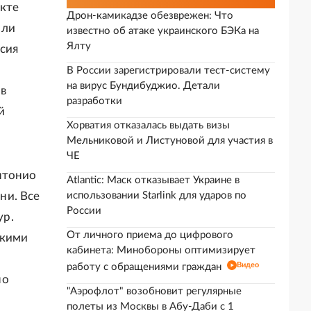
нкте
Дрон-камикадзе обезврежен: Что
или
известно об атаке украинского БЭКа на
Ялту
ссия
В России зарегистрировали тест-систему
на вирус Бундибуджио. Детали
 в
разработки
й
Хорватия отказалась выдать визы
Мельниковой и Листуновой для участия в
ЧЕ
нтонио
Atlantic: Маск отказывает Украине в
ни. Все
использовании Starlink для ударов по
России
ур.
От личного приема до цифрового
скими
кабинета: Минобороны оптимизирует
Видео
работу с обращениями граждан
по
"Аэрофлот" возобновит регулярные
полеты из Москвы в Абу-Даби с 1