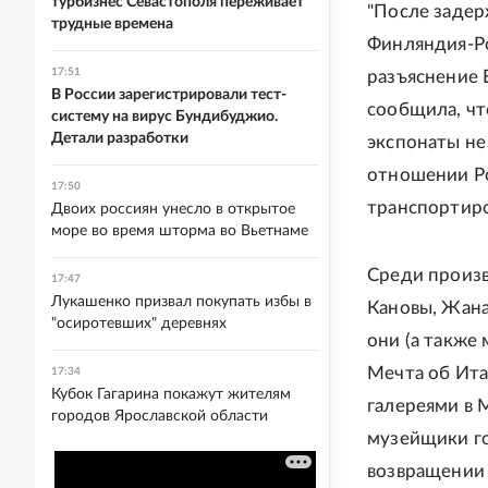
турбизнес Севастополя переживает
"После задер
трудные времена
Финляндия-Ро
17:51
разъяснение 
В России зарегистрировали тест-
сообщила, чт
систему на вирус Бундибуджио.
Детали разработки
экспонаты не
отношении Ро
17:50
транспортиров
Двоих россиян унесло в открытое
море во время шторма во Вьетнаме
Среди произв
17:47
Лукашенко призвал покупать избы в
Кановы, Жана
"осиротевших" деревнях
они (а также 
Мечта об Ита
17:34
Кубок Гагарина покажут жителям
галереями в 
городов Ярославской области
музейщики го
возвращении