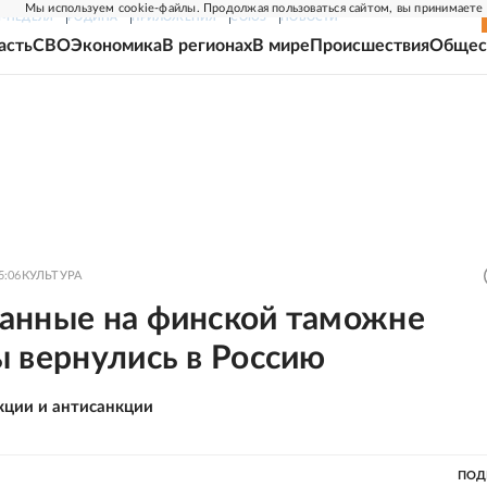
Мы используем cookie-файлы. Продолжая пользоваться сайтом, вы принимаете
Г-НЕДЕЛЯ
РОДИНА
ПРИЛОЖЕНИЯ
СОЮЗ
НОВОСТИ
асть
СВО
Экономика
В регионах
В мире
Происшествия
Общес
5:06
КУЛЬТУРА
анные на финской таможне
 вернулись в Россию
кции и антисанкции
ПОД