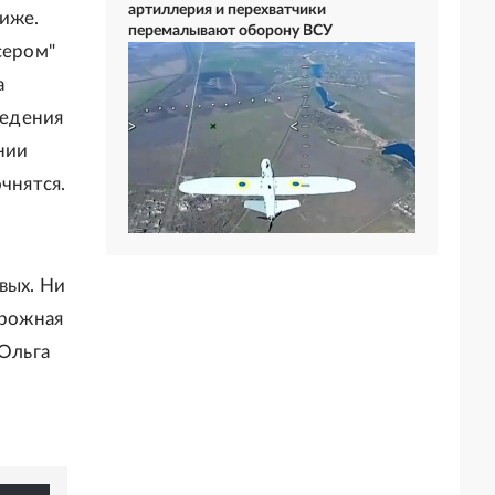
артиллерия и перехватчики
риже.
перемалывают оборону ВСУ
сером"
а
ведения
нии
чнятся.
вых. Ни
орожная
 Ольга