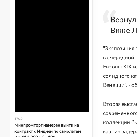
Вернул
Виже Л
"Экспозиция 
в очередной 
Европы XIX в
солидного ка
Венеции", - о
Вторая выста
современного
17:32
коллекций бы
Минпромторг намерен выйти на
картин задер
контракт с Индией по самолетам