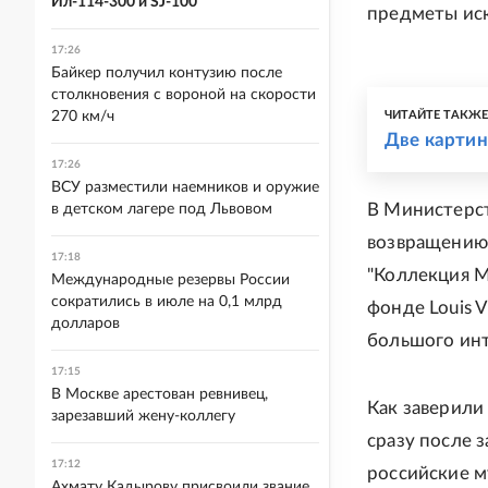
Ил-114-300 и SJ-100
предметы иск
17:26
Байкер получил контузию после
столкновения с вороной на скорости
270 км/ч
ЧИТАЙТЕ ТАКЖ
Две картин
17:26
ВСУ разместили наемников и оружие
В Министерст
в детском лагере под Львовом
возвращению 
17:18
"Коллекция М
Международные резервы России
сократились в июле на 0,1 млрд
фонде Louis V
долларов
большого инт
17:15
В Москве арестован ревнивец,
Как заверили 
зарезавший жену-коллегу
сразу после 
17:12
российские м
Ахмату Кадырову присвоили звание