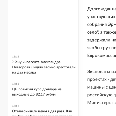
Долгожданная
участвующих 
собрания Эрм
село", а так
задержали на
якобы груз п
Еврокомисси
18:18
Жену иноагента Александра
Невзорова Лидию заочно арестовали
Экспонаты из
на два месяца
проектах - дв
17:55
машины с цен
ЦБ повысил курс доллара на
выходные до 82,17 рубля
российскую г
Министерстве
17:54
Отели снизили цены в два раза. Как